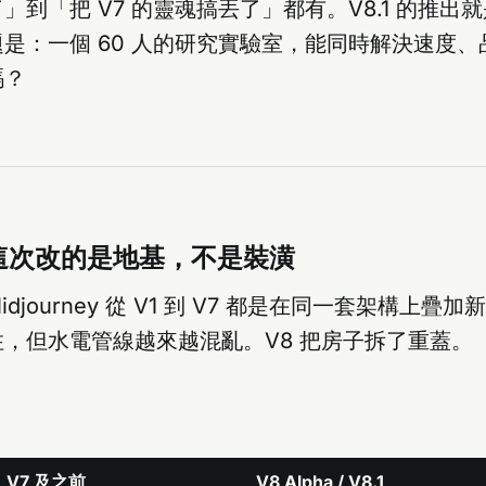
」到「把 V7 的靈魂搞丟了」都有。V8.1 的推出
是：一個 60 人的研究實驗室，能同時解決速度
嗎？
這次改的是地基，不是裝潢
djourney 從 V1 到 V7 都是在同一套架構上疊
，但水電管線越來越混亂。V8 把房子拆了重蓋。
V7 及之前
V8 Alpha / V8.1