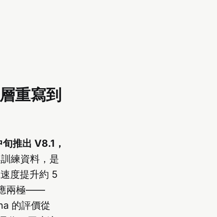
從底層重寫到
月中旬推出 V8.1，
訓練資料，是
成速度提升約 5
應兩極——
lpha 的評價從