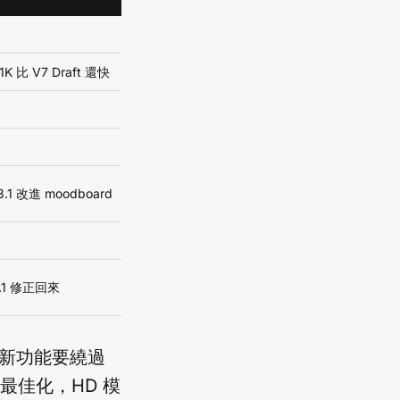
K 比 V7 Draft 還快
V8.1 改進 moodboard
.1 修正回來
，新功能要繞過
做最佳化，HD 模