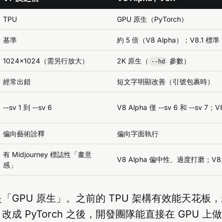
TPU
GPU 原生（PyTorch）
基準
約 5 倍（V8 Alpha）；V8.1 標準 1
1024×1024（需另行放大）
2K 原生（
參數）
--hd
經常出錯
短文字明顯改善（引號包裹時）
--sv 1 到 --sv 6
V8 Alpha 僅 --sv 6 和 --sv 7；
偏向藝術詮釋
偏向字面執行
有 Midjourney 標誌性「畫意
V8 Alpha 偏中性、過度打磨；V8
感」
「GPU 原生」。之前的 TPU 架構有效能天花板
成 PyTorch 之後，開發團隊能直接在 GPU 上