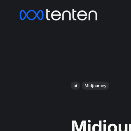
ai
Midjourney
Midjo