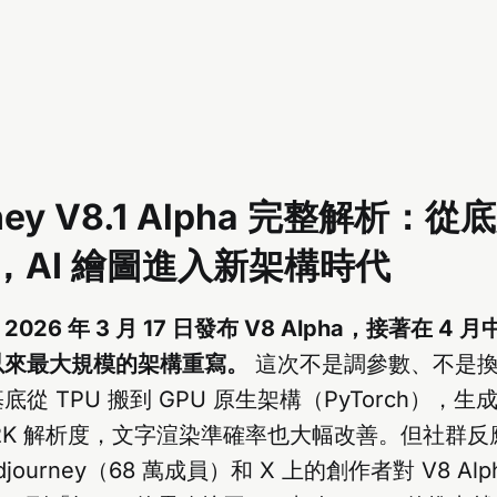
rney V8.1 Alpha 完整解析：
，AI 繪圖進入新架構時代
 在 2026 年 3 月 17 日發布 V8 Alpha，接著在 4 
以來最大規模的架構重寫。
這次不是調參數、不是換
從 TPU 搬到 GPU 原生架構（PyTorch），生
2K 解析度，文字渲染準確率也大幅改善。但社群反
/midjourney（68 萬成員）和 X 上的創作者對 V8 A