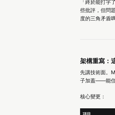
「終於能打字了
些批評，但問題
度的三角矛盾
架構重寫：
先講技術面。Mi
子加蓋——能住
核心變更：
項目