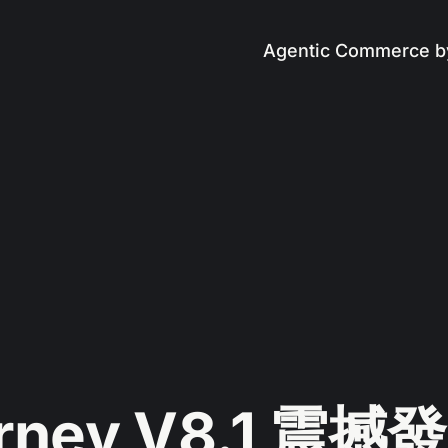
Agentic Commerce b
urney V8.1 震撼發