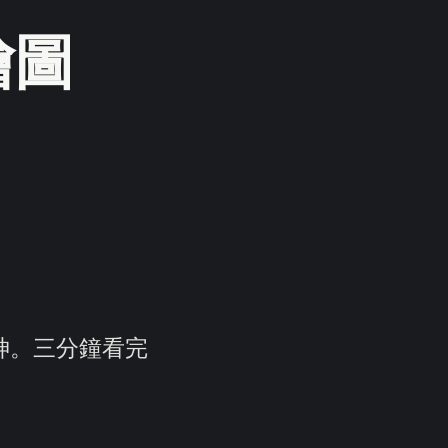
繪圖
的神。三分鐘看完