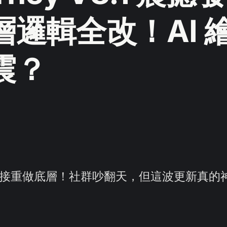
層邏輯全改！AI 
震？
V8.1 直接重做底層！社群吵翻天，但這波更新真