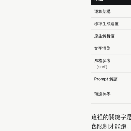
運算架構
標準生成速度
原生解析度
文字渲染
風格參考
（sref）
Prompt 解讀
預設美學
這裡的關鍵字是
舊限制才能跑。改