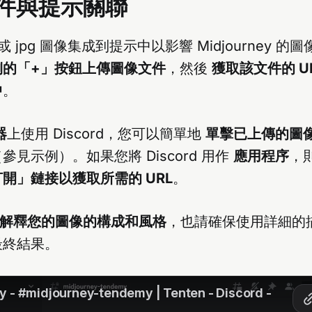
件與提示關聯
f 或 jpg 圖像集成到提示中以影響 Midjourney 
側的「+」按鈕上傳圖像文件
，然後
獲取該文件的 U
中
。
器
上使用 Discord，您可以簡單地
單擊已上傳的圖像並
參見示例）。如果您將 Discord 用作
應用程序
，
開」鏈接以獲取所需的 URL
。
ey 將解釋您的圖像的構成和風格
，也請確保使用詳細的
最終結果。