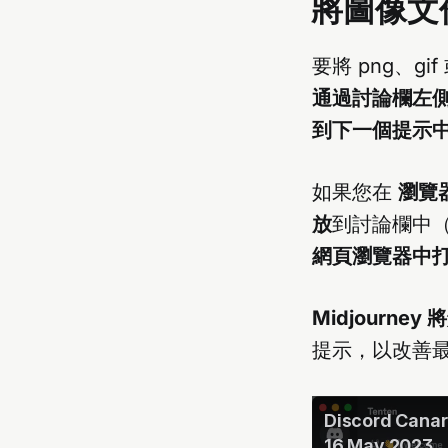
將圖像文
要將 png、gi
通過討論欄左
到下一個提示
如果您在
瀏覽
放
到討論欄中（
網頁瀏覽器中打
Midjourn
提示，以改善