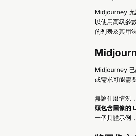
Midjour
以使用高級參
的列表及其用
Midjou
Midjour
或需求可能需
無論什麼情況
頭包含圖像的 U
一個具體示例