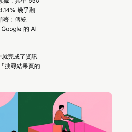
搜尋數據，其中 550
13.14% 幾乎翻
異顯著：傳統
oogle 的 AI
中就完成了資訊
「搜尋結果頁的