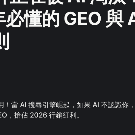
年必懂的 GEO 與 
則
夠用！當 AI 搜尋引擎崛起，如果 AI 不認識
AEO，搶佔 2026 行銷紅利。