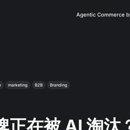
Agentic Commerce b
o
marketing
B2B
Branding
正在被 AI 淘汰