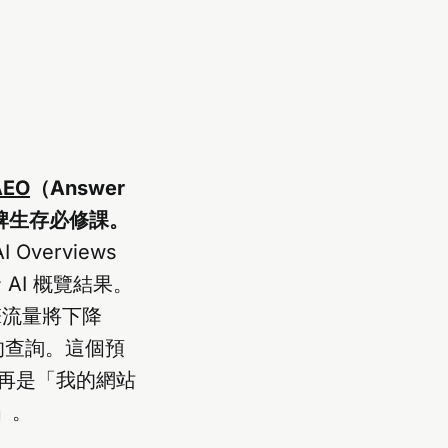
AEO
（Answer
為品牌生存必修課。
 Overviews
 AI 概覽結果。
引擎流量將下降
行的查詢。這個預
再是「我的網站
」。