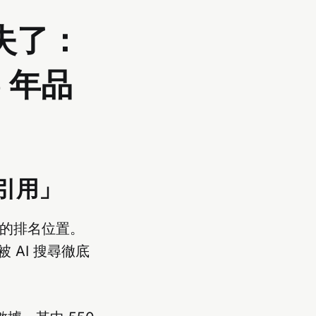
失了：
6 年品
引用」
P）的排名位置。
AI 搜尋徹底