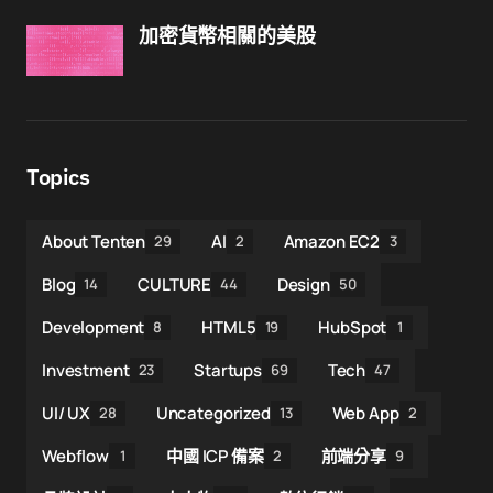
加密貨幣相關的美股
Topics
About Tenten
AI
Amazon EC2
29
2
3
Blog
CULTURE
Design
14
44
50
Development
HTML5
HubSpot
8
19
1
Investment
Startups
Tech
23
69
47
UI/ UX
Uncategorized
Web App
28
13
2
Webflow
中國 ICP 備案
前端分享
1
2
9