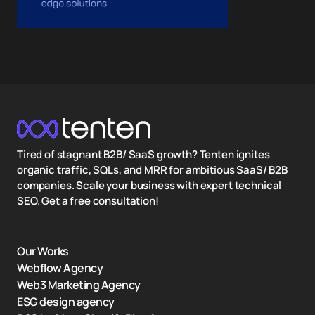
Tired of stagnant B2B/ SaaS growth? Tenten ignites
organic traffic, SQLs, and MRR for ambitious SaaS/ B2B
companies. Scale your business with expert technical
SEO. Get a free consultation!
Our Works
Webflow Agency
Web3 Marketing Agency
ESG design agency