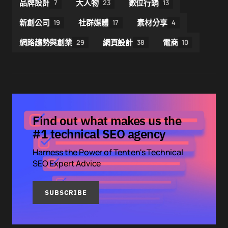
品牌設計
大人物
數位行銷
7
23
13
新創公司
社群媒體
素材分享
19
17
4
網路趨勢與創業
網頁設計
電商
29
38
10
Find out what makes us the
#1 technical SEO agency
Harness the Power of Tenten's Technical
SEO Expert Advice
SUBSCRIBE