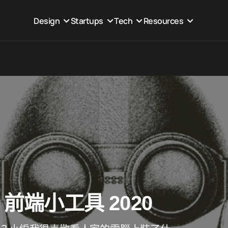
Design
Startups
Tech
Resources
c 前端小工具 2020