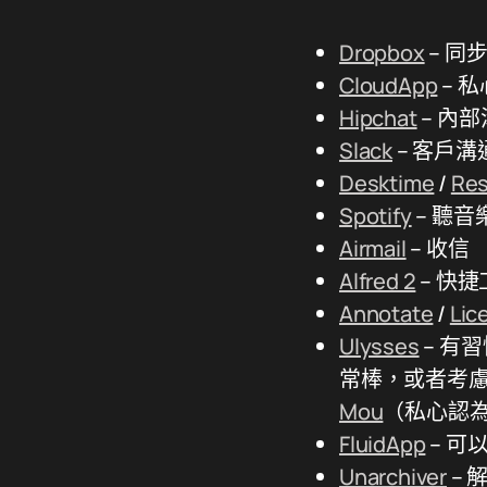
Dropbox
– 同
CloudApp
– 
Hipchat
– 內
Slack
– 客戶溝
Desktime
/
Re
Spotify
– 聽音
Airmail
– 收信
Alfred 2
– 快
Annotate
/
Lic
Ulysses
– 有習
常棒，或者考
Mou
（私心認
FluidApp
– 可
Unarchiver
–