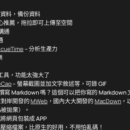
步資料，備份資料
私心推薦，拖拉即可上傳至空間
部溝通
通
scueTime
– 分析生產力
樂
捷工具，功能太強大了
eCap
– 螢幕截圖並加文字敘述等，可錄 GIF
慣寫 Markdown 嗎？這個可以把你寫的 Markdown 文
慮對岸開發的
MWeb
，國內大大開發的
MacDown
，
為被拋棄）。
以將網頁包裝成 APP
 解壓縮檔案，比原生的好用，不用怕亂碼！