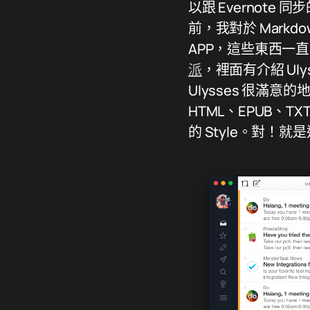
以跟 Evernote 
前，我對於 Markdo
APP，這些東西一
派
，裡面有介紹 U
Ulysses 很滿
HTML、EPUB、T
的 Style。對！就是