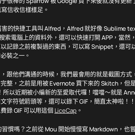
前鎮子很棒的 Sparrow 被 Google 買下來後就沒
強大且寫信收信樣樣足。
捷工具叫 Alfred，Alfred 就好像 Sublime text
快速搜索電腦上的資料外，還可以快速打開 APP，當
以記錄之前複製過的東西，可以寫 Snippet，還
的必裝之一。
戶，跟他們溝通的時候，我們最會用的就是截圖方式
整，之前是用被 Evernote 買下來的 Skitch
開發！所以近期被小編新的至愛取代囉！噹噹～就是 Annot
文字符號箭頭等，還可以錄下 GIF，簡直太神啦！
錄 GIF 可以用這個
LiceCap
。
 的習慣嗎？之前從 Mou 開始慢慢寫 Markdown，也嘗試