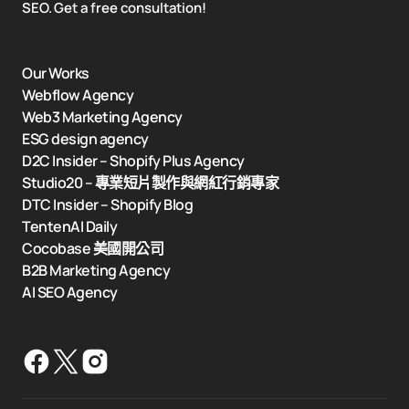
SEO. Get a free consultation!
Our Works
Webflow Agency
Web3 Marketing Agency
ESG design agency
D2C Insider – Shopify Plus Agency
Studio20 – 專業短片製作與網紅行銷專家
DTC Insider – Shopify Blog
TentenAI Daily
Cocobase 美國開公司
B2B Marketing Agency
AI SEO Agency