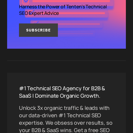
Harness the Power of Tenten's Technical
SEO Expert Advice
SUBSCRIBE
#1 Technical SEO Agency for B2B &
SaaS | Dominate Organic Growth.
Unlock 3x organic traffic & leads with
our data-driven #1 Technical SEO
expertise. We obsess over results, so
your B2B & SaaS wins. Get a free SEO