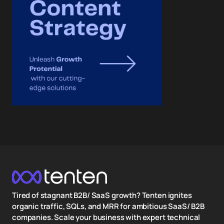
Tired of stagnant B2B/ SaaS growth? Tenten ignites
organic traffic, SQLs, and MRR for ambitious SaaS/ B2B
companies. Scale your business with expert technical