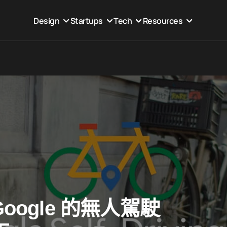
Design
Startups
Tech
Resources
ogle 的無人駕駛