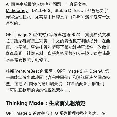
AI 圖像生成最讓人頭痛的問題，一直是文字。
Midjourney
、DALL-E 3、Stable Diffusion 都會把文字
弄得歪七扭八，尤其是中日韓文字（CJK）幾乎沒有一次
是對的。
GPT Image 2 宣稱文字準確率超過 95%，實測在英文和
拉丁語系確實接近完美。中文的表現也有明顯提升，在曲
面、小字號、密集排版的情境下都能維持可讀性。對做
電
商產品圖
、
社群素材
、多語言標示牌的人來說，這意味著
不再需要後製手動修字。
根據 VentureBeat 的報導，GPT Image 2 是 OpenAI 第
一個能準確生成地圖（含完整圖例）和資訊圖表的圖像模
型。這把 AI 圖像的應用場景從「好看的配圖」推進到
「可以直接用的功能性視覺素材」。
Thinking Mode：生成前先想清楚
GPT Image 2 首度整合了 O 系列推理模型的能力。在