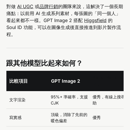
對做
AI UGC
或
品牌行銷
的團隊來說，這解決了一個長期
痛點：以前用 AI 生成系列素材，每張圖的「同一個人」
看起來都不一樣。GPT Image 2 搭配
Higgsfield
的
Soul ID 功能，可以在圖像生成後直接推進到影片製作流
程。
跟其他模型比起來如何？
Nano Banana
比較項目
GPT Image 2
Pro
95%+ 準確率，支援
優秀，有線上搜尋輔
文字渲染
CJK
助
頂級，消除了先前的
寫實感
優秀
暖色偏差