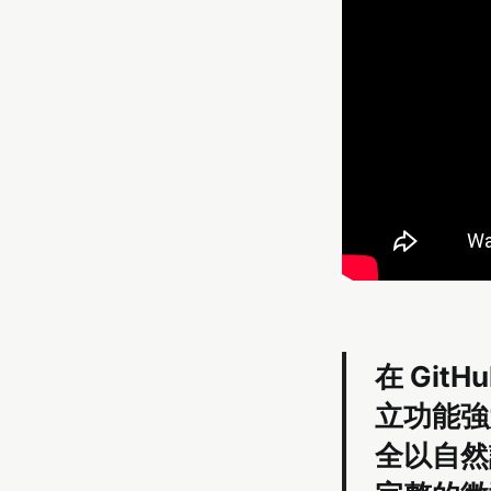
在 GitH
立功能強大的
全以自然