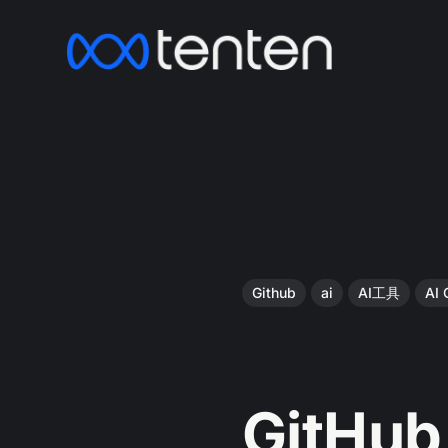
Github
ai
AI工具
AI 
GitHu