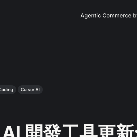
Agentic Commerce b
Coding
Cursor AI
b AI 開發工具更新