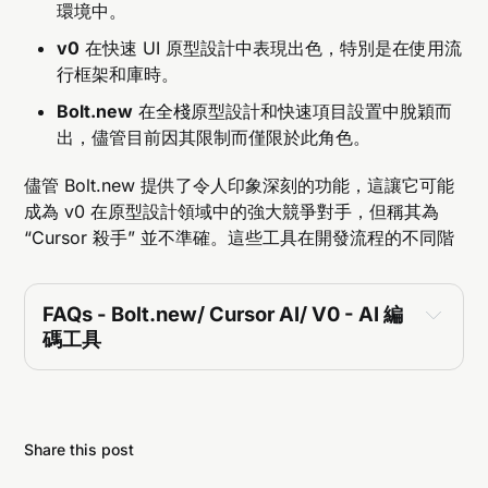
環境中。
v0
在快速 UI 原型設計中表現出色，特別是在使用流
行框架和庫時。
Bolt.new
在全棧原型設計和快速項目設置中脫穎而
出，儘管目前因其限制而僅限於此角色。
儘管 Bolt.new 提供了令人印象深刻的功能，這讓它可能
成為 v0 在原型設計領域中的強大競爭對手，但稱其為
“Cursor 殺手” 並不準確。這些工具在開發流程的不同階
FAQs - 
Bolt.new/ Cursor AI/ V0 - AI 編
碼工具
什麼是 Bolt.new，怎樣改變原型設計流程？
Bolt.new 提供了一個完整的全棧開發環境，允許用
戶在瀏覽器中快速設置和修改項目，從而簡化了原
Share this post
型設計流程。