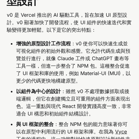
型設計
v0 是 Vercel 推出的 AI 驅動工具，旨在加速 UI 原型設
計。v0 顯著加快了開發流程，使 UI 組件的快速迭代和實
驗變得更加輕鬆。以下是它的突出特點：
增強的原型設計工作流程
：v0 使你可以快速生成並
可視化組件的初始外觀和感覺。它允許代碼生成與預
覽並行進行，就像 Claude 工件或 ChatGPT 畫布等
工具一樣，但進一步整合了 NPM 包。這種整合促進
了 UI 框架和庫的使用，例如 Material-UI (MUI)，以
更少的代碼更快地構建原型。
以組件為中心的設計
：雖然 v0 不處理數據抓取或後
端邏輯，但它在創建獨立且可重用的組件方面表現出
色。這一重點與現代 React 開發實踐高度一致，非常
適合 UI 構思和初始組件結構設計。
與 UI 框架的整合
：整合 NPM 包的能力意味著你可
以在原型中利用流行的 UI 框架和庫。在我為
Vyce