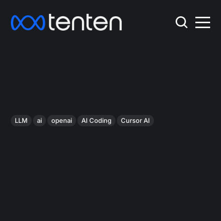
LLM
ai
openai
AI Coding
Cursor AI