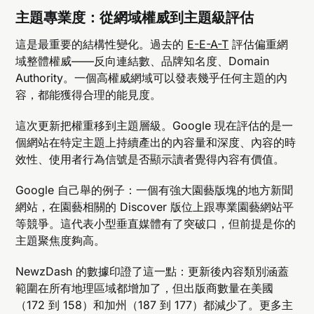
主題專業度：從網域權威到主題級評估
這是最重要的結構性變化。過去的
E-E-A-T
評估偏重網
域整體權威——反向連結數、品牌知名度、Domain
Authority。一個高權威網域可以發表幾乎任何主題的內
容，都能獲得合理的能見度。
這次更新把權重移到主題層級。Google 現在評估的是一
個網站在特定主題上持續產出的內容量和深度、內容的時
效性、使用者行為信號是否顯示讀者覺得內容有價值。
Google 自己舉的例子：一個有強大園藝版塊的地方新聞
網站，在園藝相關的 Discover 版位上跟專業園藝網站平
等競爭。這代表小型垂直媒體有了突破口，但前提是你的
主題聚焦度夠高。
NewzDash 的數據印證了這一點：更新後內容類別涵蓋
範圍在所有地理區域都增加了，但出版商數量在美國
（172 到 158）和加州（187 到 177）都減少了。更多主