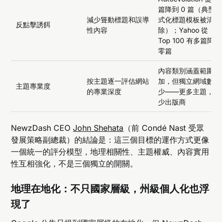
篇降到 0 篇（典型
減少聳動標題和誤導
式化標題模板被清
反點擊誘餌
性內容
除）；Yahoo 從
Top 100 有多篇降到
零篇
內容類別涵蓋範圍增
按主題逐一評估網站
加，但獨立網域數減
主題專業度
的專業深度
少——更多主題，更
少出版商
NewzDash CEO
John Shehata
（前 Condé Nast 受眾
發展策略副總裁）的結論是：這三個目標的運作方式更像
一個統一的評分模型，地理相關性、主題權威、內容實用
性互相強化，不是三個獨立的開關。
地理在地化：不只國家層級，州級個人化也浮
現了