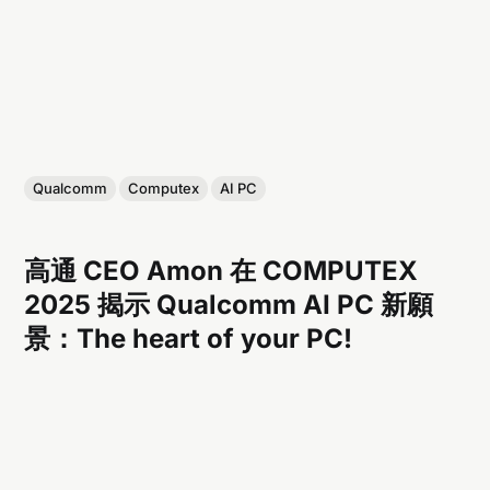
Qualcomm
Computex
AI PC
高通 CEO Amon 在 COMPUTEX
2025 揭示 Qualcomm AI PC 新願
景：The heart of your PC!