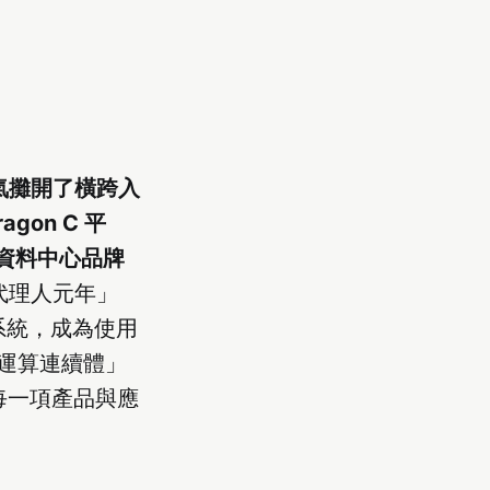
一口氣攤開了橫跨入
gon C 平
全新資料中心品牌
為「代理人元年」
作業系統，成為使用
運算連續體」
的每一項產品與應