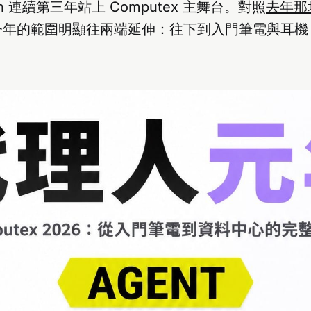
n 連續第三年站上 Computex 主舞台。對照
去年那場
今年的範圍明顯往兩端延伸：往下到入門筆電與耳機
。