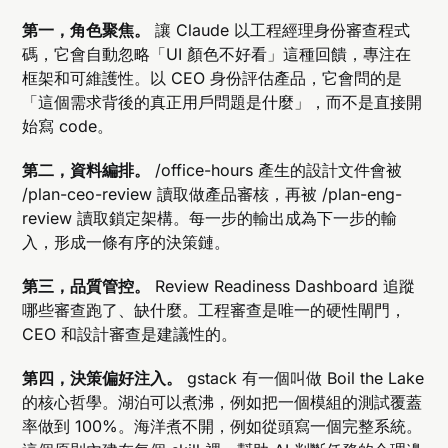
第一，角色聚焦。
讓 Claude 以工程經理身份審查程式
碼，它會自動忽略「UI 顏色不好看」這種回饋，專注在
框架和可維護性。以 CEO 身份評估產品，它會問的是
「這個需求背後的真正用戶問題是什麼」，而不是直接開
始寫 code。
第二，資料編排。
/office-hours 產生的設計文件會被
/plan-ceo-review 讀取做產品審核，再被 /plan-eng-
review 讀取鎖定架構。每一步的輸出成為下一步的輸
入，形成一條有序的決策鏈。
第三，品質管控。
Review Readiness Dashboard 追蹤
哪些審查跑了、缺什麼。工程審查是唯一的硬性閘門，
CEO 和設計審查是建議性的。
第四，決策偏好注入。
gstack 有一個叫做 Boil the Lake
的核心哲學。湖泊可以煮沸，例如把一個模組的測試覆蓋
率做到 100%。海洋煮不開，例如從頭寫一個完整系統。