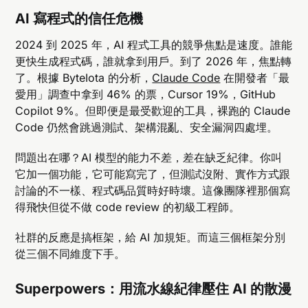
AI 寫程式的信任危機
2024 到 2025 年，AI 程式工具的競爭焦點是速度。誰能
更快生成程式碼，誰就拿到用戶。到了 2026 年，焦點轉
了。根據 ByteIota 的分析，
Claude Code
在開發者「最
愛用」調查中拿到 46% 的票，Cursor 19%，GitHub
Copilot 9%。但即便是最受歡迎的工具，裸跑的 Claude
Code 仍然會跳過測試、架構混亂、安全漏洞四處埋。
問題出在哪？AI 模型的能力不差，差在缺乏紀律。你叫
它加一個功能，它可能寫完了，但測試沒附、實作方式跟
討論的不一樣、程式碼品質時好時壞。這像團隊裡那個寫
得飛快但從不做 code review 的初級工程師。
社群的反應是搞框架，給 AI 加規矩。而這三個框架分別
從三個不同維度下手。
Superpowers：用流水線紀律壓住 AI 的散漫