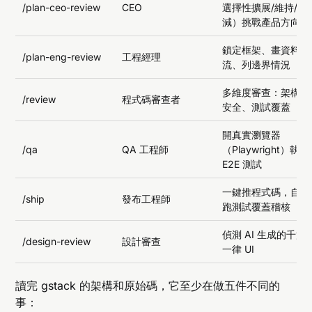
/plan-ceo-review
CEO
選擇性擴展/維持/縮
減）挑戰產品方向
鎖定框架、畫資料
/plan-eng-review
工程經理
流、列邊界情況
多維度審查：架構、
/review
程式碼審查者
安全、測試覆蓋
開真實瀏覽器
/qa
QA 工程師
（Playwright）執行
E2E 測試
一鍵推程式碼，自動
/ship
發布工程師
跑測試覆蓋稽核
偵測 AI 生成的千篇
/design-review
設計審查
一律 UI
讀完 gstack 的架構和原始碼，它至少在做五件不同的
事：