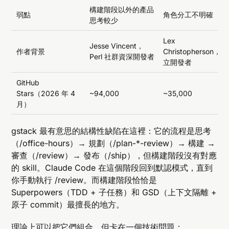
構建階段以外的產品
弱點
角色分工不明確
思考較少
Lex
Jesse Vincent，
作者背景
Christopherson，獨
Perl 社群資深開發者
立開發者
GitHub
Stars（2026 年 4
~94,000
~35,000
月）
gstack 最有意思的結構性缺陷在這裡：它的流程是思考
（/office-hours）→ 規劃（/plan-*-review）→ 構建 →
審查（/review）→ 發布（/ship），但構建階段沒有對應
的 skill。Claude Code 在這個階段回到默認模式，直到
你手動執行 /review。而構建階段恰恰是
Superpowers（TDD + 子任務）和 GSD（上下文隔離 +
原子 commit）最擅長的地方。
理論上可以把它們組合。但卡在一個技術問題：