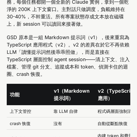
務，每個任務都開一個全新的 Claude 實例，拿到一個乾
淨的 200K 上下文窗口。主對話只做調度，負載維持在
30-40%，不幹重活。所有專案狀態存成文本放在磁碟
上，新 session 可以讀回來接著做。
GSD 原本是一組 Markdown 提示詞（v1），後來重寫為
TypeScript 應用程式（v2）。v2 的差異在於它不再依賴
LLM「讀懂提示詞然後乖乖照做」，而是直接在
TypeScript 層面控制 agent session——清上下文、注入
檔案、管理 git 分支、追蹤成本和 token、偵測卡住的迴
圈、crash 恢復。
v1（Markdown
v2（TypeScript
功能
提示詞）
應用）
上下文管控
靠 LLM 自律
程式碼層面強制清除
crash 恢復
沒有
自動從斷點恢復
內建 token 和費用