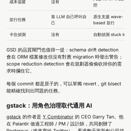
成本追蹤
沒有
控
靠 LLM 自己呼叫自
原生支援 wave-
並行任務
己
based 並行
卡住偵測
沒有
自動偵測 stuck loop
GSD 的品質閘門也值得一提：schema drift detection
會在 ORM 檔案修改但沒有對應 migration 時發出警告；
scope reduction detection 會在規劃器偷偷砍掉你的需
求時攔住它。
每個 commit 都是原子的，可以單獨 revert，git bisect
能精確找到出問題的任務。
gstack：用角色治理取代通用 AI
gstack
的作者是
Y Combinator
的 CEO Garry Tan。他
在 Palantir 做過工程師 / PM / 設計師，共同創辦了
Posterous（後來賣給 Twitter），看過數千家新創公司從