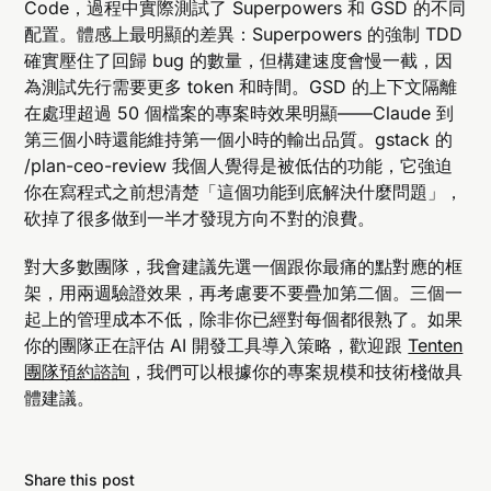
Code，過程中實際測試了 Superpowers 和 GSD 的不同
配置。體感上最明顯的差異：Superpowers 的強制 TDD
確實壓住了回歸 bug 的數量，但構建速度會慢一截，因
為測試先行需要更多 token 和時間。GSD 的上下文隔離
在處理超過 50 個檔案的專案時效果明顯——Claude 到
第三個小時還能維持第一個小時的輸出品質。gstack 的
/plan-ceo-review 我個人覺得是被低估的功能，它強迫
你在寫程式之前想清楚「這個功能到底解決什麼問題」，
砍掉了很多做到一半才發現方向不對的浪費。
對大多數團隊，我會建議先選一個跟你最痛的點對應的框
架，用兩週驗證效果，再考慮要不要疊加第二個。三個一
起上的管理成本不低，除非你已經對每個都很熟了。如果
你的團隊正在評估 AI 開發工具導入策略，歡迎跟
Tenten
團隊預約諮詢
，我們可以根據你的專案規模和技術棧做具
體建議。
Share this post