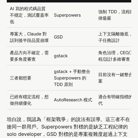
AI 寫的程式碼品質
強制 TDD，流程紀
不穩定，測試覆蓋率
Superpowers
律最嚴
低
專案大，Claude 對
上下文隔離徹底，原
GSD
話到後半段品質崩壞
子任務設計
產品方向不確定，需
角色治理，CEO/工
gstack
要多角度審查
程/設計多維審查
gstack + 手動整合
目前沒有一鍵整合方
三者都想要
Superpowers 的
案
TDD 原則
已經有穩定流程，想
適合有明確指標的迭
AutoResearch 模式
做持續優化
代
坦白說，我認為「框架戰爭」的說法有誤導。這三者不在
搶同一群用戶。Superpowers 對標的是缺乏工程紀律的
solo developer，GSD 對標的是專案複雜度超過上下文