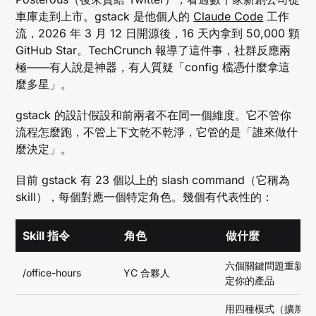
車庫走到上市。gstack 是他個人的
Claude Code
工作
流，2026 年 3 月 12 日開源後，16 天內拿到 50,000 顆
GitHub Star。TechCrunch 報導了這件事，社群反應兩
極——有人說是神器，有人質疑「config 檔憑什麼拿這
麼多星」。
gstack 的設計假設和前兩者不在同一個維度。它不管你
流程怎麼跑，不管上下文乾不乾淨，它管的是「誰來做什
麼決定」。
目前 gstack 有 23 個以上的 slash command（它稱為
skill），每個對應一個特定角色。幾個有代表性的：
Skill 指令
角色
做什麼
六個關鍵問題重新框
/office-hours
YC 合夥人
定你的產品
用四種模式（擴展/