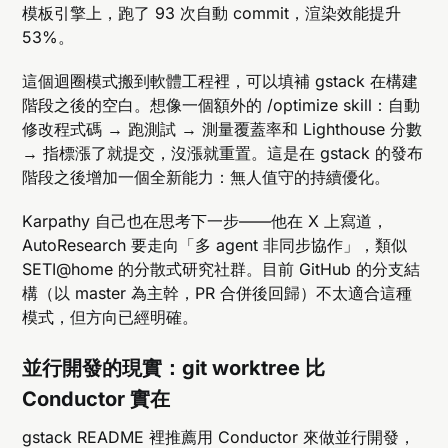
模板引擎上，跑了 93 次自動 commit，渲染效能提升
53%。
這個迴圈模式搬到軟體工程裡，可以填補 gstack 在構建
階段之後的空白。想像一個額外的 /optimize skill：自動
修改程式碼 → 跑測試 → 測量覆蓋率和 Lighthouse 分數
→ 指標漲了就提交，沒漲就重置。這是在 gstack 的發布
階段之後增加一個全新能力：無人值守的持續優化。
Karpathy 自己也在思考下一步——他在 X 上寫道，
AutoResearch 要走向「多 agent 非同步協作」，類似
SETI@home 的分散式研究社群。目前 GitHub 的分支結
構（以 master 為主幹，PR 合併後回歸）不太適合這種
模式，但方向已經明確。
並行開發的現實：git worktree 比
Conductor 實在
gstack README 裡推薦用 Conductor 來做並行開發，