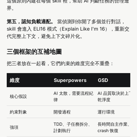
這個原則內建在每個 skill 裡，幫助 AI 判斷任務的合理邊
界。
第五，認知負載適配。
當偵測到你開了多個並行對話，
skill 會進入 ELI16 模式（Explain Like I'm 16），重新交
代完整上下文，避免上下文碎片化。
三個框架的互補地圖
把三者放在一起看，它們約束的維度完全不重疊：
維度
Superpowers
GSD
AI 太散，需要流程紀
AI 品質取決於上下
核心假設
律
乾淨度
約束對象
開發過程
運行環境
TDD、子任務拆分、
長時間自主作業、
強項
計劃執行
crash 恢復