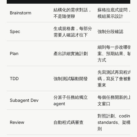
結構化的需求對話，
蘇格拉底式提問，按
Brainstorm
不是隨便聊
模組展示設計
生成規格書，每部分
Spec
強制分段確認
需要人確認才往下
細到每一步改哪個檔
Plan
產出詳細實施計劃
案、預期結果、驗證
方式
先寫測試再寫程式
TDD
強制測試驅動開發
碼，寫反了會被刪除
重來
分派子任務給獨立
每個任務開新的上下
Subagent Dev
agent
文窗口
對照計劃、coding
Review
自動程式碼審查
standards、架構原
則