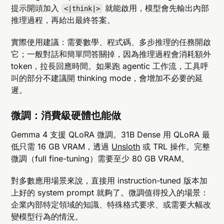
提示開頭加入
就能啟用，模型會先輸出內部
<|think|>
推理過程，再給出最終答案。
實際使用建議：需要數學、程式碼、多步推理的任務開啟
它；一般對話和簡單問答關掉，因為推理過程會消耗額外
token，拉長回應時間。如果跑 agentic 工作流，工具呼
叫的部分不建議開 thinking mode，會增加不必要的延
遲。
微調：消費級硬體也能做
Gemma 4 支援 QLoRA 微調。31B Dense 用 QLoRA 最
低只需 16 GB VRAM，透過
Unsloth
或 TRL 操作。完整
微調（full fine-tuning）需要至少 80 GB VRAM。
對多數應用場景來說，直接用 instruction-tuned 版本加
上好的 system prompt 就夠了。微調值得投入的場景：
企業內部特定領域的知識、特殊格式要求、或需要大幅改
變模型行為的情況。