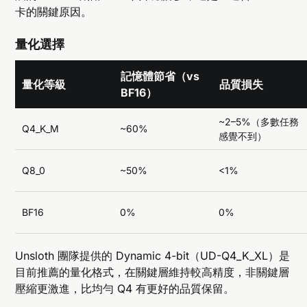
卡的關鍵原因。
量化選擇
記憶體節省（vs
量化等級
品質損失
BF16）
~2–5%（多數任務
Q4_K_M
~60%
感覺不到）
Q8_0
~50%
<1%
BF16
0%
0%
Unsloth 團隊提供的 Dynamic 4-bit（UD-Q4_K_XL）是
目前推薦的量化格式，在關鍵層維持較高精度，非關鍵層
壓縮更激進，比均勻 Q4 有更好的品質保留。