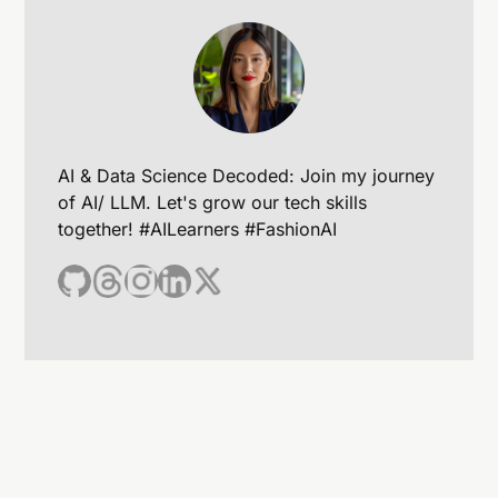
AI & Data Science Decoded: Join my journey
of AI/ LLM. Let's grow our tech skills
together! #AILearners #FashionAI