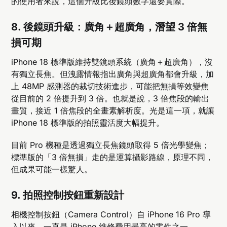
的使用者來說，這個升級比後鏡頭數字還要實際。
8. 後鏡頭升級：廣角＋超廣角，潛望 3 倍無
損可期
iPhone 18 標準版維持雙鏡頭系統（廣角＋超廣角），沒
有獨立長焦。但洩露情報指出廣角與超廣角都會升級，加
上 48MP 感測器的裁切技術進步，可能把無損等效變焦
從目前的 2 倍提升到 3 倍。也就是說，3 倍焦段的輸出
畫質，接近 1 倍焦段的全畫素解析度。光是這一項，就讓
iPhone 18 標準版的拍照靈活度大幅提升。
目前 Pro 機種是透過獨立長焦鏡頭取得 5 倍光學變焦；
標準版的「3 倍無損」走的是運算攝影路線，原理不同，
但成果可能一樣驚人。
9. 拍照控制按鈕重新設計
相機控制按鈕（Camera Control）自 iPhone 16 Pro 導
入以來，一直是 iPhone 維修費用最高的零件之一。