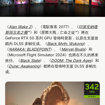
《
Alan Wake 2
》、《電馭叛客 2077》、《
印第安納瓊
斯與古老之圈
™》和《星際大戰：亡命之徒™》將在
GeForce RTX 50 系列 GPU 發佈時更新，以原生支援遊
戲內 DLSS 多幀生成。《
Black Myth: Wukong
》、
《
NARAKA: BLADEPOINT
》、《
Marvel Rivals
》和
《Microsoft Flight Simulator 2024》也將在不久的將來
效仿。《
Black State
》、《
DOOM: The Dark Ages
》和
《
Dune: Awakening
》都將在發佈時支援 DLSS 多幀生
成。