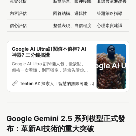
視覺分析
肢體語言、眼神接觸
非語言溝通改善
內容評估
回答結構、邏輯性
答題策略指導
信心評估
整體表現、自信程度
心理素質建議
Google AI Ultra訂閱值不值得? AI
神器? 三分鐘搞懂
Google AI Ultra 訂閱懶人包，優缺點、
價格一次看懂，別再猶豫，這篇告訴你該
不該衝！
Tenten AI: 探索人工智慧的無限可能，科技新聞深度解析
M
Google Gemini 2.5 系列模型正式發
布：革新AI技術的重大突破