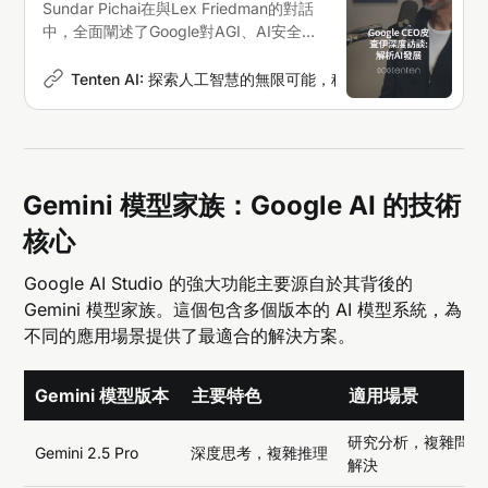
Sundar Pichai在與Lex Friedman的對話
中，全面闡述了Google對AGI、AI安全及
Gemini模型的戰略佈局。本文為您提煉
訪談精華，深入了解科技巨頭的AI發展路
Tenten AI: 探索人工智慧的無限可能，科技新聞深度解析
M
徑
Gemini 模型家族：Google AI 的技術
核心
Google AI Studio 的強大功能主要源自於其背後的
Gemini 模型家族。這個包含多個版本的 AI 模型系統，為
不同的應用場景提供了最適合的解決方案。
Gemini 模型版本
主要特色
適用場景
研究分析，複雜問題
Gemini 2.5 Pro
深度思考，複雜推理
解決