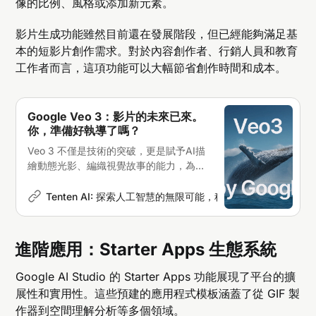
像的比例、風格或添加新元素。
影片生成功能雖然目前還在發展階段，但已經能夠滿足基
本的短影片創作需求。對於內容創作者、行銷人員和教育
工作者而言，這項功能可以大幅節省創作時間和成本。
Google Veo 3：影片的未來已來。
你，準備好執導了嗎？
Veo 3 不僅是技術的突破，更是賦予AI描
繪動態光影、編織視覺故事的能力，為影
片創作開闢了前所未有的藝術表達疆域
Tenten AI: 探索人工智慧的無限可能，科技新聞深度解析
N
進階應用：Starter Apps 生態系統
Google AI Studio 的 Starter Apps 功能展現了平台的擴
展性和實用性。這些預建的應用程式模板涵蓋了從 GIF 製
作器到空間理解分析等多個領域。