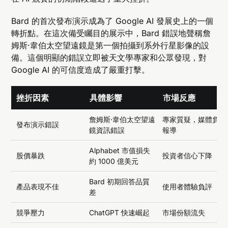
Bard 的首次發布演示成為了 Google AI 發展史上的一個
轉折點。在這次備受矚目的展示中，Bard 錯誤地聲稱詹
姆斯·韋伯太空望遠鏡是第一個拍攝到系外行星影像的設
備。這個明顯的錯誤立即被天文學專家和公眾發現，對
Google AI 的可信度造成了嚴重打擊。
挫折因素
具體影響
市場反應
詹姆斯·韋伯太空望遠
專家質疑，媒體負面
發布演示錯誤
鏡資訊錯誤
報導
Alphabet 市值損失
股價暴跌
投資者信心下降
約 1000 億美元
Bard 初期回答品質
產品表現不佳
使用者體驗負評
差
競爭壓力
ChatGPT 快速崛起
市場份額流失