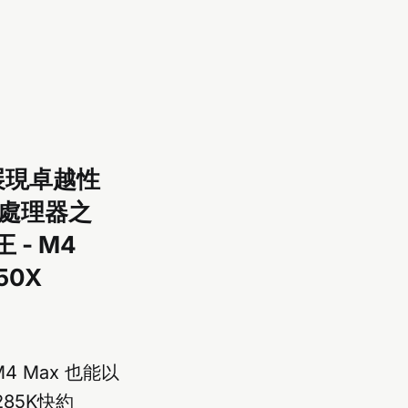
中展現卓越性
的處理器之
 - M4
950X
4 Max 也能以
85K快約