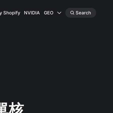
y Shopify
NVIDIA
GEO
Search
在單核