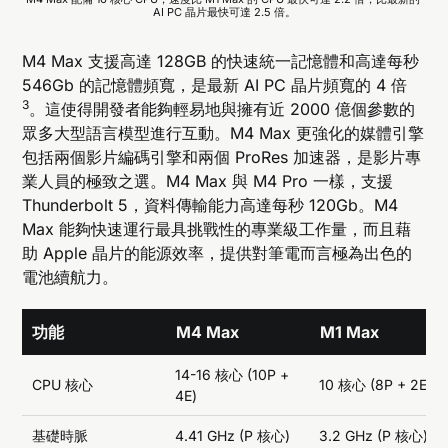
AI PC 晶片最快可達 2.5 倍。
M4 Max 支援高達 128GB 的快速統一記憶體和高達每秒
546Gb 的記憶體頻寬，是最新 AI PC 晶片頻寬的 4 倍
3
。這使得開發者能夠輕易地與擁有近 2000 億個參數的
眾多大型語言模型進行互動。M4 Max 更強化的媒體引擎
包括兩個影片編碼引擎和兩個 ProRes 加速器，是影片專
業人員的極致之選。M4 Max 與 M4 Pro 一樣，支援
Thunderbolt 5，資料傳輸能力高達每秒 120Gb。M4
Max 能夠快速運行最具挑戰性的專業級工作量，而且藉
助 Apple 晶片的能源效率，提供對筆電而言極為出色的
電池續航力。
功能
M4 Max
M1 Max
14-16 核心 (10P +
CPU 核心
10 核心 (8P + 2E)
4E)
基礎時脈
4.41 GHz (P 核心)
3.2 GHz (P 核心)