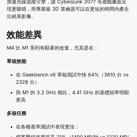
加速光線追蹤引擎，讓 Cyberpunk 2077 等遊戲畫面呈
現更吸睛，而專業級 3D 算繪器可以在更短的時間內產生
出絕美影像。
效能差異
M4 比 M1 系列有顯著的改進，尤其是在：
單核效能
在 Geekbench v6 單核測試中快 64%（3810 分 vs
2328 分）
與 M1 的 3.2 GHz 相比，4.41 GHz 的基礎頻率明顯
更高
多核任務
在各種基準測試中表現更佳：
檔案壓縮速度提高 21%（1490 MB/秒 vs 1230 MB/