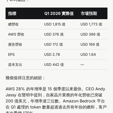
指標
Q1 2026 實際值
市場預期
總營收
USD 1,815 億
USD 1,773 億
AWS 營收
USD 376 億
USD 366 億
廣告營收
USD 172 億
USD 169 億
EPS
USD 2.78
USD 1.64
資本支出
USD 442 億
—
幾個值得注意的細節：
AWS 28% 的年增率是 15 個季度以來最快。CEO Andy
Jassy 在聲明中提到，自家晶片業務的年化營收已突破
200 億美元，年增率達三位數。Amazon Bedrock 平台
在 Q1 處理的 token 數量超過過去所有年份的總和，客戶
支出季增 170%。