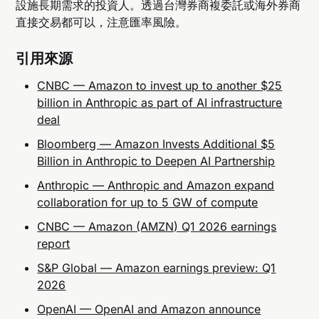
設施長期需求的投資人。透過台灣券商複委託或海外券商
直接交易都可以，注意匯率風險。
引用來源
CNBC — Amazon to invest up to another $25
billion in Anthropic as part of AI infrastructure
deal
Bloomberg — Amazon Invests Additional $5
Billion in Anthropic to Deepen AI Partnership
Anthropic — Anthropic and Amazon expand
collaboration for up to 5 GW of compute
CNBC — Amazon (AMZN) Q1 2026 earnings
report
S&P Global — Amazon earnings preview: Q1
2026
OpenAI — OpenAI and Amazon announce