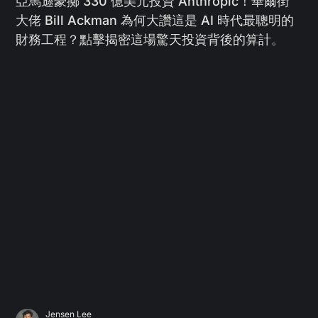
亞馬遜豪擲 330 億美元投資 Anthropic！華爾街
大佬 Bill Ackman 為何大讚這是 AI 時代最聰明的
財務工程？點擊揭密這場驚天投資背後的算計。
Jensen Lee