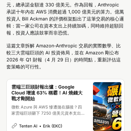
元，總承諾金額達 330 億美元。作為回報，Anthropic
承諾十年內在 AWS 消費超過 1,000 億美元的算力。億萬
投資人 Bill Ackman 的評價框架點出了這筆交易的核心邏
輯：當一家公司在資本支出上持續加碼，同時維持超額回
報，投資人應該鼓掌而非恐慌。
這篇文章拆解 Amazon-Anthropic 交易的實際數學、比
較三大雲端巨頭的 AI 投資佈局，並在 Amazon 剛公布
2026 年 Q1 財報（4 月 29 日）的時間點，重新評估這
套策略的可行性。
雲端三巨頭財報出爐：Google
Cloud 增速 63% 稱霸！AI 燒錢大
戰才剛開始
微軟 Azure 與 AWS 慘遭拋在腦後？四
家雲端巨頭砸下 7250 億美元資本支出，
2027 年的 AI 折舊深淵恐成未爆彈，立
即看完整分析。
Tenten AI
Erik (EKC)