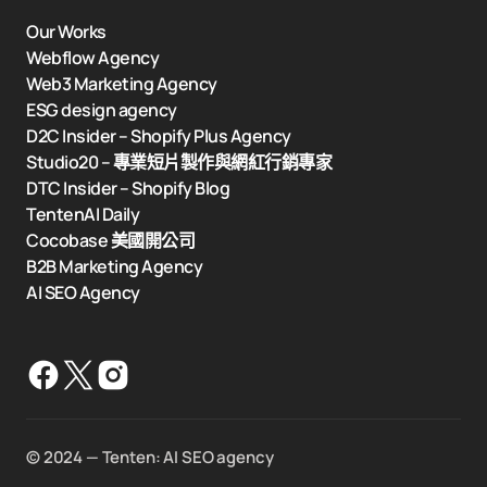
Our Works
Webflow Agency
Web3 Marketing Agency
ESG design agency
D2C Insider – Shopify Plus Agency
Studio20 – 專業短片製作與網紅行銷專家
DTC Insider – Shopify Blog
TentenAI Daily
Cocobase 美國開公司
B2B Marketing Agency
AI SEO Agency
©️ 2024 — Tenten: AI SEO agency