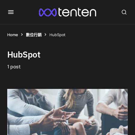
Home
數位行銷
HubSpot
HubSpot
1 post