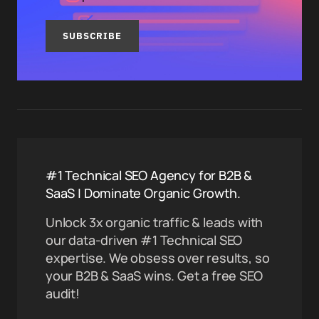
SUBSCRIBE
#1 Technical SEO Agency for B2B &
SaaS | Dominate Organic Growth.
Unlock 3x organic traffic & leads with
our data-driven #1 Technical SEO
expertise. We obsess over results, so
your B2B & SaaS wins. Get a free SEO
audit!