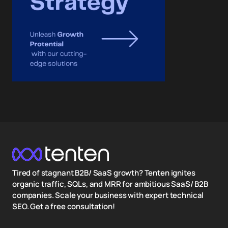
Tired of stagnant B2B/ SaaS growth? Tenten ignites
organic traffic, SQLs, and MRR for ambitious SaaS/ B2B
companies. Scale your business with expert technical
SEO. Get a free consultation!