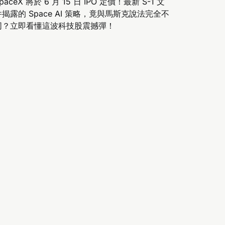
paceX 將於 6 月 15 日 IPO 定價！最新 S-1 文
件揭露的 Space AI 策略，竟與馬斯克說法完全不
同？立即看懂這波科技股震撼彈！