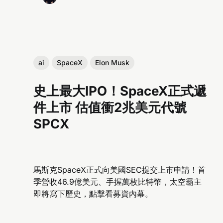
ai
SpaceX
Elon Musk
史上最大IPO！SpaceX正式遞
件上市 估值衝2兆美元代號
SPCX
馬斯克SpaceX正式向美國SEC提交上市申請！首
季營收46.9億美元、手握萬枚比特幣，太空霸主
即將寫下歷史，點擊看募資內幕。