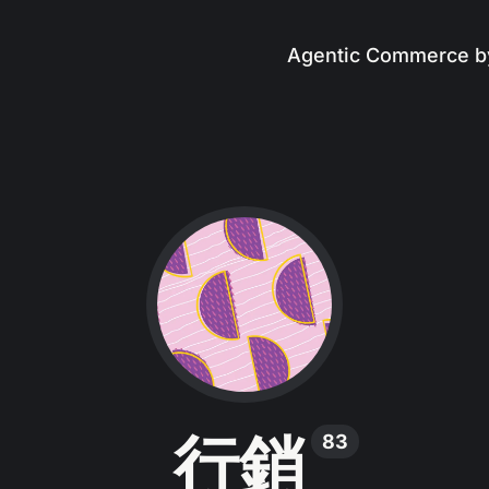
Agentic Commerce b
行銷
83