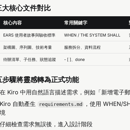
ec 三大核心文件對比
核心內容
常用關鍵字
EARS 使用者故事與驗收標準
WHEN / THE SYSTEM SHALL
架構圖、序列圖、技術考量
服務拆分、資料流程
待辦清單、子任務、狀態追蹤
- [ ]、done
五步驟將靈感轉為正式功能
在 Kiro 中用自然語言描述需求，例如「新增電子
Kiro 自動產生
，使用 WHEN/S
requirements.md
境
仔細檢查需求無誤後，進入設計階段