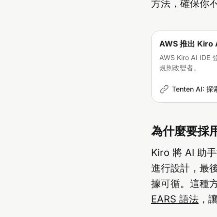
方法，確保你不
AWS 推出 Kiro 
AWS Kiro AI
規則改變者。
Tenten A
為什麼要採
Kiro 將 
進行設計，最
據可循。這種
EARS 語法
，