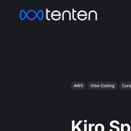
AWS
Vibe Coding
Curs
Kiro 