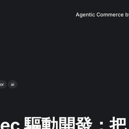
Agentic Commerce b
or
ai
Spec 驅動開發：把