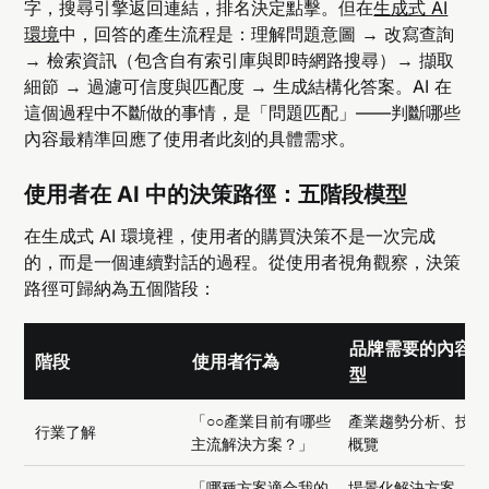
字，搜尋引擎返回連結，排名決定點擊。但在
生成式 AI
環境
中，回答的產生流程是：理解問題意圖 → 改寫查詢
→ 檢索資訊（包含自有索引庫與即時網路搜尋）→ 擷取
細節 → 過濾可信度與匹配度 → 生成結構化答案。AI 在
這個過程中不斷做的事情，是「問題匹配」——判斷哪些
內容最精準回應了使用者此刻的具體需求。
使用者在 AI 中的決策路徑：五階段模型
在生成式 AI 環境裡，使用者的購買決策不是一次完成
的，而是一個連續對話的過程。從使用者視角觀察，決策
路徑可歸納為五個階段：
品牌需要的內容
階段
使用者行為
型
「○○產業目前有哪些
產業趨勢分析、技術
行業了解
主流解決方案？」
概覽
「哪種方案適合我的
場景化解決方案、分