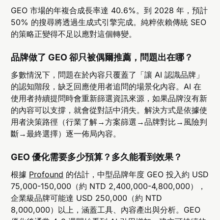
GEO 市場的年複合成長率達 40.6%。到 2028 年，預計
50% 的搜尋將透過生成式引擎完成。純粹依賴傳統 SEO
的策略正變得不足以應對這個轉變。
品牌做了 GEO 卻只被偶爾推薦，問題出在哪？
多數情況下，問題在於內容只覆蓋了「讓 AI 認識品牌」
的認知階段，缺乏回應使用者追問的場景化內容。AI 在
使用者持續提問時會重新篩選資訊來源，如果品牌沒有新
的內容可以支撐，就會從對話中消失。解決方式是依據使
用者決策路徑（行業了解→方案篩選→品牌對比→風險判
斷→最終選擇）逐一佈局內容。
GEO 優化需要多少預算？多久能看到效果？
根據
Profound
的估計，中型品牌年度 GEO 投入約 USD
75,000-150,000（約 NTD 2,400,000-4,800,000），
企業級品牌可能達 USD 250,000（約 NTD
8,000,000）以上，涵蓋工具、內容產出與分析。GEO