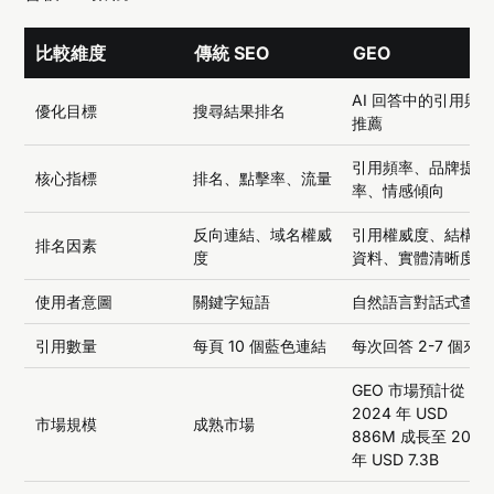
比較維度
傳統 SEO
GEO
AI 回答中的引用與
優化目標
搜尋結果排名
推薦
引用頻率、品牌提及
核心指標
排名、點擊率、流量
率、情感傾向
反向連結、域名權威
引用權威度、結構化
排名因素
度
資料、實體清晰度
使用者意圖
關鍵字短語
自然語言對話式查詢
引用數量
每頁 10 個藍色連結
每次回答 2-7 個來
GEO 市場預計從
2024 年 USD
市場規模
成熟市場
886M 成長至 2031
年 USD 7.3B