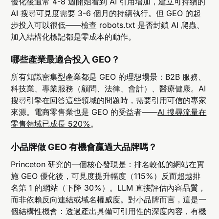
優化後通常 4-8 週開始看到 AI 引用增加，建立可持續的
AI 搜尋可見度需要 3-6 個月的持續執行。但 GEO 的起
步投入可以很低——檢查 robots.txt 是否封鎖 AI 爬蟲、
加入結構化標記都是零成本的動作。
哪些產業最適合投入 GEO？
所有知識密集型產業都是 GEO 的理想場景：B2B 服務、
科技業、專業服務（顧問、法律、會計）、醫療健康。AI
搜尋引擎在回答這些領域的問題時，需要引用可信的專家
來源。電商零售業也是 GEO 的受益者——
AI 搜尋流量在
零售領域已成長 520%
。
小品牌做 GEO 有機會贏過大品牌嗎？
Princeton 研究的一個核心發現是：排名較低的網站在實
施 GEO 優化後，可見度提升幅度（115%）反而超越排
名第 1 的網站（下降 30%）。LLM 直接評估內容品質，
而非依賴反向連結或域名權威度。對小品牌而言，這是一
個結構性機會：透過產出具備可引用性的深度內容，有機