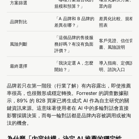
方案篩選
規模和預算？」
眾內容
「A 品牌和 B 品牌的
差異化比較、規格對
品牌對比
差異在哪？」
照表
「這個品牌的售後服
客戶見證、信任背
風險判斷
務好嗎？有沒有負面
書、風險說明
評價？」
「我決定選 A，怎麼
導入指南、定價說
最終選擇
開始？」
明、諮詢入口
品牌若只在第一階段（行業了解）有內容露出，即使推薦
率很高，也很難形成穩定轉換。Forrester 的調查數據顯
示，89% 的 B2B 買家已將生成式 AI 作為自主研究的關
鍵資訊來源。這意味著使用者在 AI 中的多輪對話會直接
影響採購決策，而每一輪對話都是品牌內容被調用或被淘
汰的機會。
為什麼「內容結構」決定 AI 推薦的穩定性