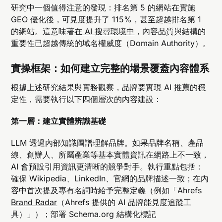
研究中一個值得注意的發現：排名第 5 的網站在實施
GEO 優化後，可見度提升了 115%，甚至超越排名第 1
的網站。這意味著
在 AI 搜尋環境中
，內容品質與結構的
重要性已超越傳統的域名權威度（Domain Authority）。
實操框架：如何建立完整的場景覆蓋內容體系
根據上述研究結果與實務觀察，品牌要實現 AI 推薦的穩
定性，需要執行以下四個層次的內容建設：
第一層：建立實體辨識基礎
LLM 透過內部知識圖譜理解品牌。如果品牌名稱、產品
線、創辦人、所屬產業等基本實體資訊在網路上不一致，
AI 會預設引用資訊更清晰的競爭對手。執行重點包括：
確保 Wikipedia、LinkedIn、官網的品牌描述一致；在內
容中首次提及專有名詞時給予完整定義（例如「
Ahrefs
Brand Radar
（Ahrefs 提供的 AI 品牌能見度追蹤工
具）」）；部署 Schema.org 結構化標記