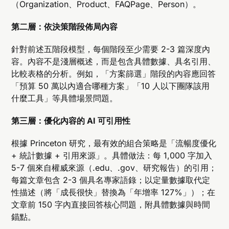
（Organization、Product、FAQPage、Person）。
第二層：依決策階段佈局內容
針對前述五階段模型，每個階段至少需要 2-3 篇深度內
容。內容不是淺層概述，而是包含具體數據、具名引用、
比較表格的分析。例如，「方案篩選」階段的內容應回答
「預算 50 萬以內適合哪種方案」「10 人以下團隊該用
什麼工具」等具體場景問題。
第三層：優化內容的 AI 可引用性
根據 Princeton 研究，最有效的組合策略是「流暢度優化
+ 統計數據 + 引用來源」。具體做法：每 1,000 字加入
5-7 個來自權威來源（.edu、.gov、研究報告）的引用；
每篇文章包含 2-3 個具名專家語錄；以定量數據取代定
性描述（將「成長很快」替換為「年增率 127%」）；在
文章前 150 字內直接回答核心問題，附具體數據與時間
錨點。