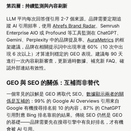
第四層：持續監測與內容刷新
LLM 平均每次回答僅引用 2-7 個來源。品牌需要定期追
蹤 AI 引用頻率，使用
Ahrefs Brand Radar
、Semrush
Enterprise AIO 或 Profound 等工具監測在 ChatGPT、
Gemini、Perplexity 中的品牌提及率。
AuraMetrics
的框
架建議，品牌在相關提示詞中出現率達 60%（10 次中出
現 6 次以上）才算達到穩定的 GEO 表現。建議每 90 天
進行一次內容刷新審查，更新過時數據、補充新 FAQ、確
認外部連結有效性。
GEO 與 SEO 的關係：互補而非替代
一個常見的誤解是 GEO 將取代 SEO。
數據顯示兩者的關
係是互補的
：99% 的 Google AI Overviews 引用來自
Google 有機搜尋排名前 10 的內容，87% 的 ChatGPT
引用對應 Bing 排名靠前的結果。傳統 SEO 仍然是 GEO
的基礎——品牌需要先在搜尋引擎中有良好排名，才有機
會被 AI 引用。