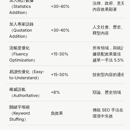
加入統計數據
法律、政府、意見型
（Statistics
+30-40%
內容效果顯著
Addition）
加入專家語錄
人文社會、歷史、解
（Quotation
+30-40%
釋型內容
Addition）
流暢度優化
所有領域，與統計數
（Fluency
+15-30%
據搭配效果最佳（超
Optimization）
越單一手法 5.5%）
易讀性優化（Easy-
+15-30%
技術型內容的通俗化
to-Understand）
權威語氣
+8%
辯論、歷史領域
（Authoritative）
關鍵字堆砌
傳統 SEO 手法在 AI
（Keyword
負效果
環境中失效
Stuffing）