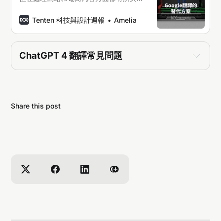
缺。探索頂尖的替代方案，它們能為您的
多語言內容需求提供更高的準確性、定製
Tenten 科技與設計週報
Amelia
化功能以及無縫整合體驗
ChatGPT 4 翻譯常見問題
什麼是ChatGPT-4？
ChatGPT-4是一種由OpenAI開發的語言模型，它
具有先進的自然語言處理能力，可以生成高質量的
文本。
Share this post
ChatGPT-4在翻譯方面有哪些改進？
ChatGPT-4在翻譯方面有多項改進，包括更準確
的語法結構、更自然的語言風格和更精確的詞彙選
擇。
ChatGPT-4的翻譯品質如何？
ChatGPT-4的翻譯品質非常高，它可以產生流
暢、自然的翻譯文本，並且在許多語言對中表現出
色。
ChatGPT-4如何改進翻譯的流暢度？