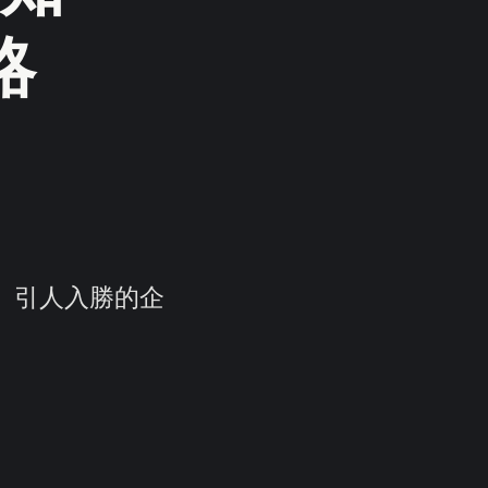
略
、引人入勝的企