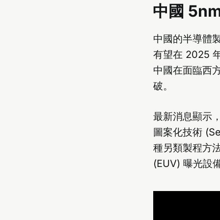
中國 5
中國的半導體
有望在 202
中國在面臨西
破。
最新消息顯示
圖案化技術 (Self
種另類製程方法
(EUV) 曝