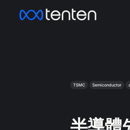
TSMC
Semiconductor
半導體