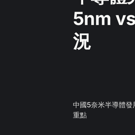
5nm v
況
中國5奈米半導體發
重點