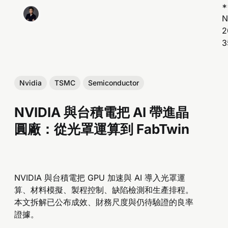
N
2
2
6
Nvidia
TSMC
Semiconductor
I
NVIDIA 與台積電把 AI 帶進晶
圓廠：從光罩運算到 FabTwin
NVIDIA 與台積電把 GPU 加速與 AI 導入光罩運
算、材料模擬、製程控制、缺陷檢測和生產排程。
本文拆解已公布成效、財務尺度與仍待驗證的良率
證據。