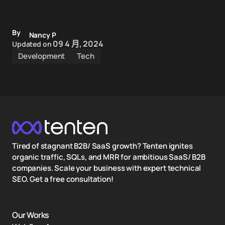
By
Nancy P
09 4 月, 2024
Updated on
Development
Tech
Tired of stagnant B2B/ SaaS growth? Tenten ignites
organic traffic, SQLs, and MRR for ambitious SaaS/ B2B
companies. Scale your business with expert technical
SEO. Get a free consultation!
Our Works