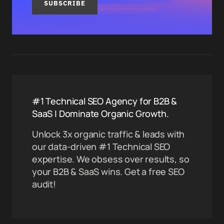
SUBSCRIBE
#1 Technical SEO Agency for B2B &
SaaS | Dominate Organic Growth.
Unlock 3x organic traffic & leads with
our data-driven #1 Technical SEO
expertise. We obsess over results, so
your B2B & SaaS wins. Get a free SEO
audit!