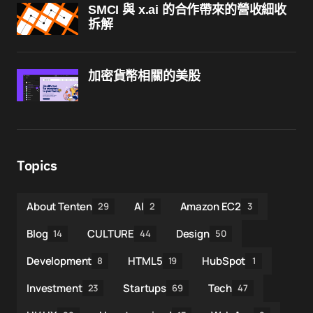
SMCI 與 x.ai 的合作帶來的營收細收
拆解
加密貨幣相關的美股
Topics
About Tenten
AI
Amazon EC2
29
2
3
Blog
CULTURE
Design
14
44
50
Development
HTML5
HubSpot
8
19
1
Investment
Startups
Tech
23
69
47