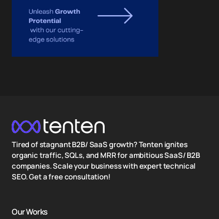
Tired of stagnant B2B/ SaaS growth? Tenten ignites
organic traffic, SQLs, and MRR for ambitious SaaS/ B2B
companies. Scale your business with expert technical
SEO. Get a free consultation!
Our Works