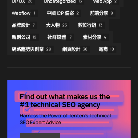
UI/ UX
Uncategorized
Web App
28
13
2
Webflow
中國 ICP 備案
前端分享
1
2
9
品牌設計
大人物
數位行銷
7
23
13
新創公司
社群媒體
素材分享
19
17
4
網路趨勢與創業
網頁設計
電商
29
38
10
Find out what makes us the
#1 technical SEO agency
Harness the Power of Tenten's Technical
SEO Expert Advice