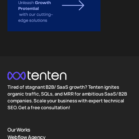
Tired of stagnant B2B/ SaaS growth? Tenten ignites
organic traffic, SQLs, and MRR for ambitious SaaS/ B2B
companies. Scale your business with expert technical
SEO. Get a free consultation!
Our Works
Webflow Agency