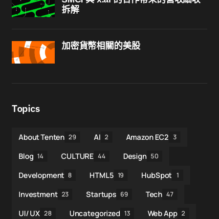
拆解
加密貨幣相關的美股
Topics
About Tenten
AI
Amazon EC2
29
2
3
Blog
CULTURE
Design
14
44
50
Development
HTML5
HubSpot
8
19
1
Investment
Startups
Tech
23
69
47
UI/ UX
Uncategorized
Web App
28
13
2