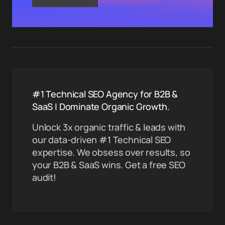
#1 Technical SEO Agency for B2B &
SaaS | Dominate Organic Growth.
Unlock 3x organic traffic & leads with
our data-driven #1 Technical SEO
expertise. We obsess over results, so
your B2B & SaaS wins. Get a free SEO
audit!