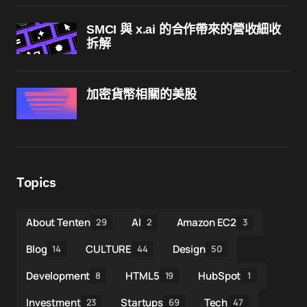
SMCI 與 x.ai 的合作帶來的營收細收
拆解
加密貨幣相關的美股
Topics
About Tenten
AI
Amazon EC2
29
2
3
Blog
CULTURE
Design
14
44
50
Development
HTML5
HubSpot
8
19
1
Investment
Startups
Tech
23
69
47