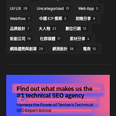
UI/ UX
Uncategorized
Web App
28
13
2
Webflow
中國 ICP 備案
前端分享
1
2
9
品牌設計
大人物
數位行銷
7
23
13
新創公司
社群媒體
素材分享
19
17
4
網路趨勢與創業
網頁設計
電商
29
38
10
Find out what makes us the
#1 technical SEO agency
Harness the Power of Tenten's Technical
SEO Expert Advice