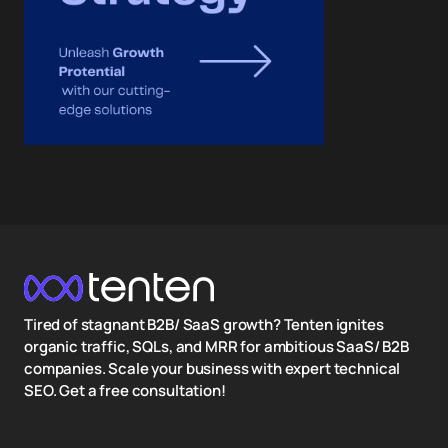
Tired of stagnant B2B/ SaaS growth? Tenten ignites
organic traffic, SQLs, and MRR for ambitious SaaS/ B2B
companies. Scale your business with expert technical
SEO. Get a free consultation!