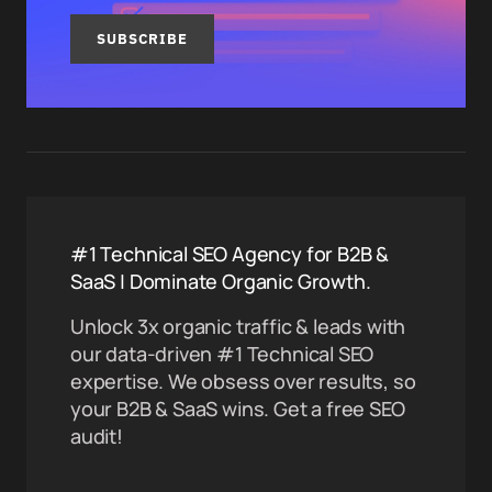
SUBSCRIBE
#1 Technical SEO Agency for B2B &
SaaS | Dominate Organic Growth.
Unlock 3x organic traffic & leads with
our data-driven #1 Technical SEO
expertise. We obsess over results, so
your B2B & SaaS wins. Get a free SEO
audit!