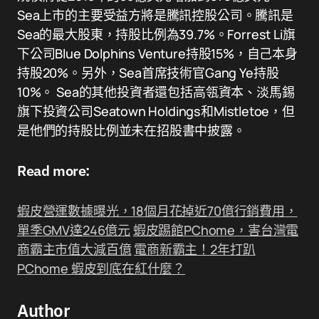
Sea上市的主要受益方將是騰訊控股公司。騰訊是
Sea的最大股東，持股比例為39.7%。Forrest Li旗
下公司Blue Dolphins Venture持股15%，自己本身
持股20%。另外，Sea首席技術官Gang Ye持股
10%。 Sea的其他投資者還包括高瓴資本、淡馬錫
旗下投資公司Seatown Holdings和Mistletoe，但
是他們的持股比例並未在招股書中披露。
Read more:
蝦皮營運數據曝光，18個月花掉近70億行銷費用，
單季GMV達246億元
蝦皮踢館PChome，害台灣電
商霸主市值大減百億
電商新霸主！2年打趴
PChome 蝦皮到底在紅什麼？
Author