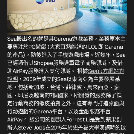
Sea最出名的就是其Garena遊戲業務，業務原本主
要專注於PC遊戲 (大家耳熟能詳的 LOL 即 Garena
的產品)，隨後進入了手機遊戲市場。近幾年，Sea
已經憑借其Shopee服務進軍電子商務領域，及借
助AirPay服務進入支付領域。 根據
Sea官方網站的
說明
，2009年成立的Sea以東南亞為主要發展基
地，包括新加坡、台灣、菲律賓、馬來西亞、泰
國、印尼及越南的7個國家，所開發的服務除了鎖
定行動商務的蝦皮拍賣之外，還有專門打造桌面與
行動遊戲的
Garena
平台，以及金融服務平台
AirPay
。 該公司的創辦人Forrest Li是受到蘋果創
辦人Steve Jobs在2015年於史丹福大學演講時的啟