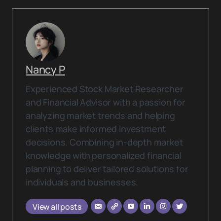
Nancy P
Experienced Stock Market Researcher
and Financial Advisor with a passion for
analyzing market trends and helping
clients make informed investment
decisions. Combining in-depth market
knowledge with personalized financial
planning to deliver tailored solutions for
individuals and businesses.
View all posts