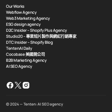
Our Works
Webflow Agency
Web3 Marketing Agency
ESG design agency
D2C Insider – Shopify Plus Agency
Studio20 – 專業短片製作與網紅行銷專家
DTC Insider – Shopify Blog
TentenAI Daily
Cocobase 美國開公司
B2B Marketing Agency
AI SEO Agency
©️ 2024 — Tenten: AI SEO agency