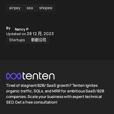
airpay
sea
shopee
By
Nancy P
28 12 月, 2023
Updated on
Startups
新創公司
Tired of stagnant B2B/ SaaS growth? Tenten ignites
organic traffic, SQLs, and MRR for ambitious SaaS/ B2B
companies. Scale your business with expert technical
SEO. Get a free consultation!