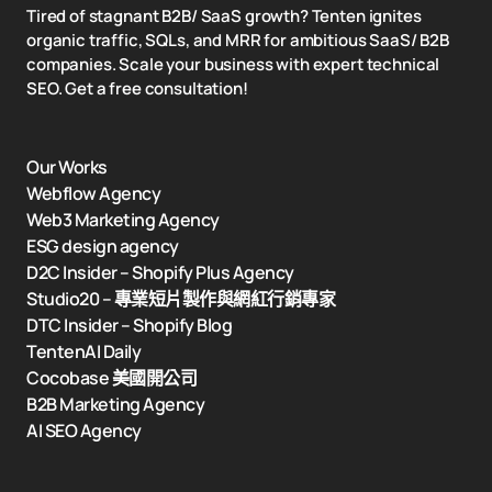
Tired of stagnant B2B/ SaaS growth? Tenten ignites
organic traffic, SQLs, and MRR for ambitious SaaS/ B2B
companies. Scale your business with expert technical
SEO. Get a free consultation!
Our Works
Webflow Agency
Web3 Marketing Agency
ESG design agency
D2C Insider – Shopify Plus Agency
Studio20 – 專業短片製作與網紅行銷專家
DTC Insider – Shopify Blog
TentenAI Daily
Cocobase 美國開公司
B2B Marketing Agency
AI SEO Agency