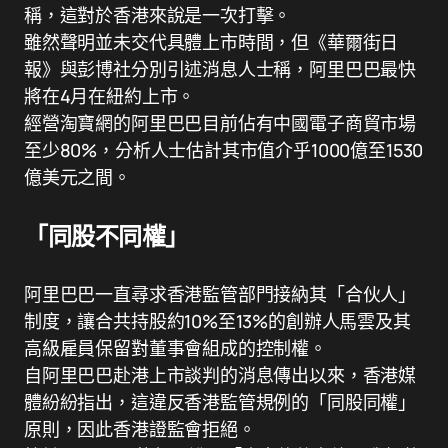
稱，這對於香港來說是一次打擊。
雖然聲明並未交代具體上市時間，但《華爾街日
報》與彭博社分別引述消息人士稱，阿里巴巴最快
將在4月在紐約上市。
經營淘寶網的阿里巴巴目前佔有中國電子商貿市場
至少80%，分析人士估計其市值介乎1000億至1530
億美元之間。
「同股不同權」
阿里巴巴一直尋求香港監管部門接納其「合伙人」
制度，讓合共持股約10%至13%的創辦人馬雲及其
高級雇員保留對董事會組成的控制權。
自阿里巴巴赴港上市談判的消息傳出以來，香港媒
體紛紛指出，這違反香港監管規例的「同股同權」
原則，因此香港證監會拒絕。