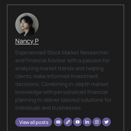
Nancy P
Experienced Stock Market Researcher
and Financial Advisor with a passion for
analyzing market trends and helping
clients make informed investment
decisions. Combining in-depth market
knowledge with personalized financial
planning to deliver tailored solutions for
individuals and businesses.
View all posts