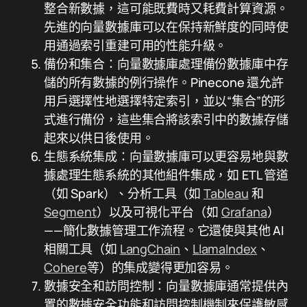
整合新數據，這可能既費時又耗費計算資源。
先進的向量數據庫可以在保持新鮮度的同時使
用通過索引重建可用的性能升級。
備份和集合：向量數據庫處理備份數據庫中存
儲的所有數據的例行操作。Pinecone 還允許
用戶選擇性地選擇特定索引，並以“集合”的形
式進行備份，這些集合將該索引中的數據存儲
起來以供日後使用。
生態系統集成：向量數據庫可以更容易地與數
據處理生態系統的其他組件集成，如 ETL 管道
（如 Spark）、分析工具（如
Tableau
和
Segment
）以及可視化平台（如
Grafana
）
——簡化數據管理工作流程。它還使與其他 AI
相關工具（如
LangChain
、
LlamaIndex
、
Cohere
等）的集成變得更加容易。
數據安全和訪問控制：向量數據庫通常提供內
置的數據安全功能和訪問控制機制來保護敏感