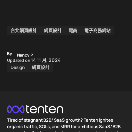
台北網頁設計
網頁設計
電商
電子商務網站
By
Nancy P
14 11 月, 2024
Updated on
Design
網頁設計
Tired of stagnant B2B/ SaaS growth? Tenten ignites
organic traffic, SQLs, and MRR for ambitious SaaS/ B2B