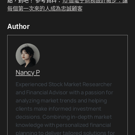
點，對吧！ 參考資料：
10 個電子商務設計撇步：讓
每個第一次來的人成為忠誠顧客
Author
Nancy P
Experienced Stock Market Researcher
and Financial Advisor with a passion for
analyzing market trends and helping
clients make informed investment
decisions. Combining in-depth market
knowledge with personalized financial
planning to deliver tailored solutions for