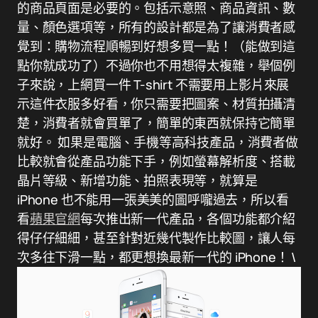
的商品頁面是必要的。包括示意照、商品資訊、數
量、顏色選項等，所有的設計都是為了讓消費者感
覺到：購物流程順暢到好想多買一點！（能做到這
點你就成功了）不過你也不用想得太複雜，舉個例
子來說，上網買一件 T-shirt 不需要用上影片來展
示這件衣服多好看，你只需要把圖案、材質拍攝清
楚，消費者就會買單了，簡單的東西就保持它簡單
就好。 如果是電腦、手機等高科技產品，消費者做
比較就會從產品功能下手，例如螢幕解析度、搭載
晶片等級、新增功能、拍照表現等，就算是
iPhone 也不能用一張美美的圖呼嚨過去，所以看
看
蘋果官網
每次推出新一代產品，各個功能都介紹
得仔仔細細，甚至針對近幾代製作比較圖，讓人每
次多往下滑一點，都更想換最新一代的 iPhone！ \