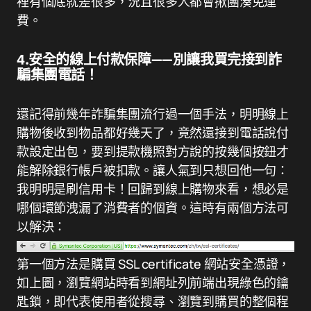
裡有個底就差很多，況且很多人都會揪團湊免運
費。
4.安全的線上付款保障——別讓我買完接到詐
騙集團電話！
還記得前幾年詐騙集團流行過一個手法，明明線上
購物後收到物品都好幾天了，竟然還接到電話說付
款設定出包，要到提款機照對方說的按幾個按鈕才
能解除銀行帳戶被扣款。讓人氣到只想回他一句：
我明明是刷信用卡！回歸到線上購物來看，想必是
哪個環節洩漏了消費者的個資。這時有兩個方法可
以解決：
第一個方法是購買 SSL certificate 網站安全憑證，
如上圖，瀏覽網站時看到網址列前端出現綠色的鑰
匙鎖，即代表使用者從搜尋、瀏覽到購買的整個程