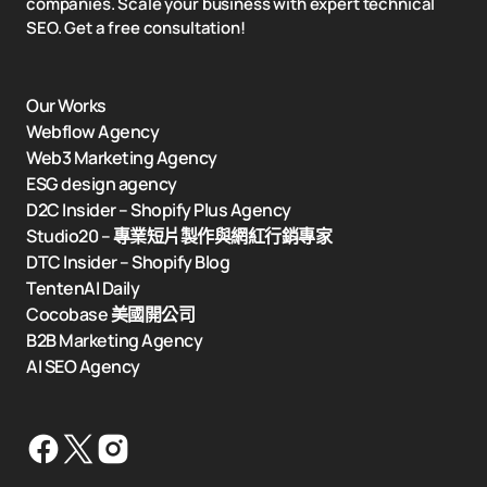
companies. Scale your business with expert technical
SEO. Get a free consultation!
Our Works
Webflow Agency
Web3 Marketing Agency
ESG design agency
D2C Insider – Shopify Plus Agency
Studio20 – 專業短片製作與網紅行銷專家
DTC Insider – Shopify Blog
TentenAI Daily
Cocobase 美國開公司
B2B Marketing Agency
AI SEO Agency