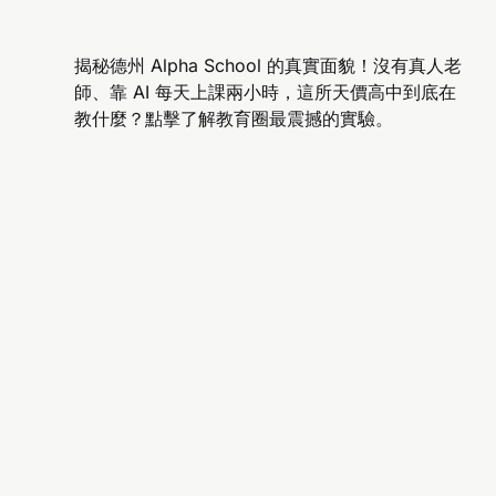
揭秘德州 Alpha School 的真實面貌！沒有真人老
師、靠 AI 每天上課兩小時，這所天價高中到底在
教什麼？點擊了解教育圈最震撼的實驗。