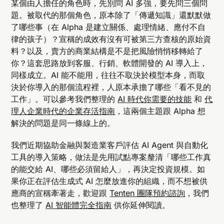
某個由人擔任的角色時，先別問 AI 多強，要先問三個問
題。被取代的那個角色，原本除了「傳遞知識」還默默做
了哪些事（在 Alpha 是建立關係、處理情緒、應付不自
律的孩子）？宣稱的成效有沒有可被第三方查核的原始資
料？以及，賣方的商業結構是不是把風險悄悄移轉給了
你？這套思路放到客服、行銷、軟體開發的 AI 導入上，
同樣成立。AI 能不能用，往往不取決於模型本身，而取
決於你導入的那個流程裡，人原本承擔了哪些「看不見的
工作」。可以參考我們整理的
AI 時代你需要的技能
和
代
理人企業時代的企業存活指南
，這兩個主題跟 Alpha 想
解決的問題是同一條線上的。
我們近期協助金融與製造業客戶評估 AI Agent 與自動化
工具的導入策略，做法是先用試點專案釐清「哪些工作真
的能交給 AI、哪些必須留給人」，再決定投資規模。如
果你正在評估生成式 AI 怎麼放進你的組織，而不想被供
應商的宣稱牽著走，歡迎跟
Tenten 團隊預約諮詢
，我們
也整理了
AI 智能體完全指南
供你延伸閱讀。