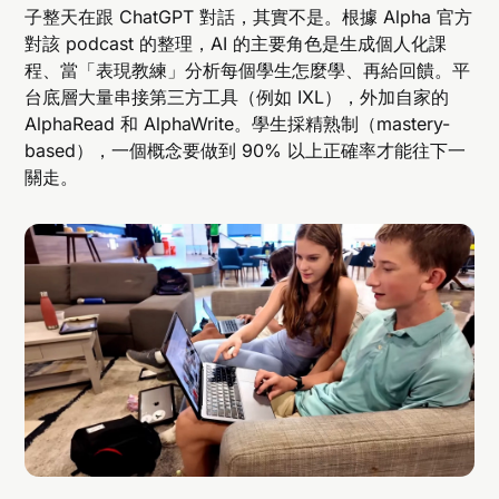
子整天在跟 ChatGPT 對話，其實不是。根據 Alpha 官方
對該 podcast 的整理，AI 的主要角色是生成個人化課
程、當「表現教練」分析每個學生怎麼學、再給回饋。平
台底層大量串接第三方工具（例如 IXL），外加自家的
AlphaRead 和 AlphaWrite。學生採精熟制（mastery-
based），一個概念要做到 90% 以上正確率才能往下一
關走。