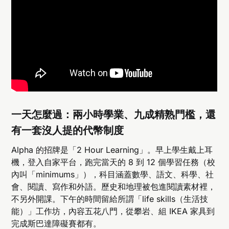
一天怎麼過：兩小時學業、九成精熟門檻，還
有一套沒人提的代幣制度
Alpha 的招牌是「2 Hour Learning」。早上學生戴上耳
機，登入自家平台，跑完當天的 8 到 12 個學習任務（校
內叫「minimums」），科目涵蓋數學、語文、科學、社
會、閱讀、寫作和外語。歷史和地理被包進閱讀素材裡，
不另外開課。下午的時間留給所謂「life skills（生活技
能）」工作坊，內容五花八門，從攀岩、組 IKEA 家具到
完成斯巴達障礙賽都有。