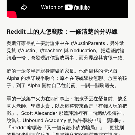
Reddit 上的人怎麼說：一條清楚的分界線
奧斯汀家長的主要討論集中在 r/AustinParents，另外散
見於 r/Austin、r/teachers 與 r/education。把這些討論
讀過一輪，會發現評價裂成兩半，而分界線其實很一致。
挺的一派多半是親身體驗的家長。他們描述的情況跟
Alpha 的承諾幾乎吻合：原本在傳統學校無聊、放空的孩
子，到了 Alpha 開始自己往前衝、一關一關刷過去。
罵的一派集中火力在四件事上：把孩子丟在螢幕前、缺乏
真人老師、學費太貴，以及這整套東西是「有錢人玩的把
戲」。Scott Alexander 那篇評論裡有一句總結很傳神，
說當年 Unbound Academy 的特許學校申請上新聞時，
「Reddit 嘟囔著『又一個有錢小孩的騙局』」，更挑剔
的批評者則把它斥為「拿貴族私校的精選數據在說嘴」。