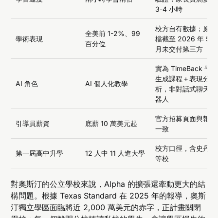
3-4 小時
校方自有數據；原始
全美前 1-2%、99
學術表現
檔截至 2026 年 5
百分位
月未交付第三方
實為 TimeBack 平
生成課程＋表現分
AI 角色
AI 個人化教學
析，非對話式聊天機
器人
官方招募頁面與報導
引導員薪資
底薪 10 萬美元起
一致
校方口徑，含史丹佛
第一屆高中升學
12 人中 11 人進大學
等校
對奧斯汀的公立學校來說，Alpha 的擴張還牽動更大的結
構問題。根據 Texas Standard 在 2025 年的報導，奧斯
汀獨立學區面臨將近 2,000 萬美元的赤字，正計畫關閉