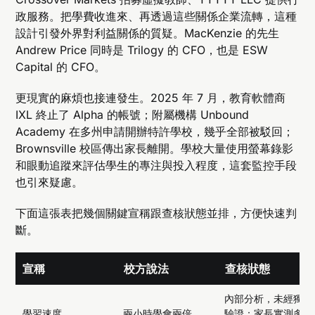
政服務。把學費收進來、再透過這些關係企業流轉，這種
設計引發外界對利益關係的質疑。MacKenzie 的先生
Andrew Price 同時是 Trilogy 的 CFO，也是 ESW
Capital 的 CFO。
更現實的麻煩也接連發生。2025 年 7 月，教育軟體商
IXL 終止了 Alpha 的帳號；附屬機構 Unbound
Academy 在多州申請開辦特許學校，幾乎全部被駁回；
Brownsville 校區傳出家長離開。學校大量使用螢幕錄影
和眼動追蹤來評估學生的專注與投入程度，這套監控手段
也引來疑慮。
下面這張表把幾個關鍵宣稱跟查核狀態並排，方便快速判
斷。
宣稱
校方說法
查核狀態
內部分析，未經獨立
學習速度
兩小時學會兩倍
驗證；家長實測多為