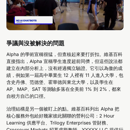
爭議與沒被解決的問題
Alpha 的學術宣稱很猛，但查核起來要打折扣。維基百科
直接指出，Alpha 宣稱學生進度超前同儕，但這些說法都
建立在內部分析上，沒有經過獨立驗證。它引以為傲的成
績，例如第一屆高中畢業生 12 人裡有 11 人進入大學，包
含史丹佛、范德堡、霍華德與東北大學，以及學生在
AP、MAP、SAT 等測驗多落在全美前 1% 到 2%，都來
自校方自己的口徑。
治理結構是另一個被盯上的點。維基百科列出 Alpha 把
核心服務外包給好幾家彼此關聯的營利公司：2 Hour
Learning 供應平台、Trilogy Enterprises 管財務、
Crossover Markets 招募虛擬教師、YYYYY LLC 提供行