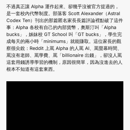
不過真正讓 Alpha 運作起來、卻幾乎沒被官方提過的，
是一套校內代幣制度。部落客 Scott Alexander（Astral
Codex Ten）刊出的那篇匿名家長長篇評論裡點破了這件
事：Alpha 各校有自己的內部貨幣，奧斯汀叫「Alpha
bucks」，姊妹校 GT School 叫「GT bucks」，學生完
成每天的兩小時「minimums」就能賺取。這位家長的觀
察很尖銳：Reddit 上罵 Alpha 的人罵 AI、罵螢幕時間、
罵沒有老師、罵學費、罵「billionaire 出錢」，卻沒人罵
這套用錢誘導學習的機制，原因很簡單，因為沒進去的人
根本不知道有這套東西。