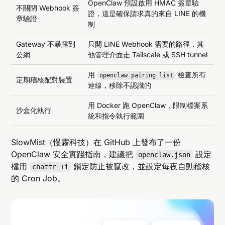
OpenClaw 預設啟用 HMAC 簽章驗
不關閉 Webhook 簽
證，這是確保請求真的來自 LINE 的機
章驗證
制
Gateway 不暴露到
只開 LINE Webhook 需要的路徑，其
公網
他管理介面走 Tailscale 或 SSH tunnel
用
檢查所有
openclaw pairing list
定期稽核配對裝置
連線，移除不認識的
用 Docker 跑 OpenClaw，限制檔案系
沙盒化執行
統和指令執行範圍
SlowMist（慢霧科技）在 GitHub 上發布了一份
OpenClaw 安全實踐指南，建議把
設定
openclaw.json
檔用
鎖定防止被竄改，並設定每夜自動稽核
chattr +i
的 Cron Job。