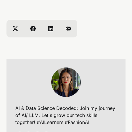
AI & Data Science Decoded: Join my journey
of AI/ LLM. Let's grow our tech skills
together! #AILearners #FashionAI