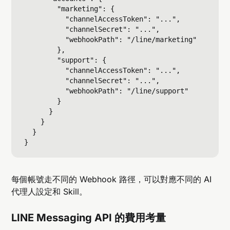
        "marketing": {

          "channelAccessToken": "...",

          "channelSecret": "...",

          "webhookPath": "/line/marketing"

        },

        "support": {

          "channelAccessToken": "...",

          "channelSecret": "...",

          "webhookPath": "/line/support"

        }

      }

    }

  }

每個帳號走不同的 Webhook 路徑，可以對應不同的 AI
代理人設定和 Skill。
LINE Messaging API 的費用考量