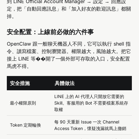
到 LINE Official Account Manager → 設定 → 回應設
定，把「自動回應訊息」和「加入好友的歡迎訊息」都關
掉。
安全配置：上線前必做的六件事
OpenClaw 跟一般聊天機器人不同，它可以執行 shell 指
令、讀寫檔案、控制瀏覽器。權限越大，風險越大。把它
接上 LINE 等��開了一個外部可存取的入口，安全配置
馬虎不得。
安全措施
具體做法
LINE 上的 AI 代理人只開放它需要的
最小權限原則
Skill。客服用的 Bot 不需要檔案系統存
取權
每 90 天重新 Issue 一次 Channel
Token 定期輪換
Access Token，懷疑洩漏就馬上撤銷