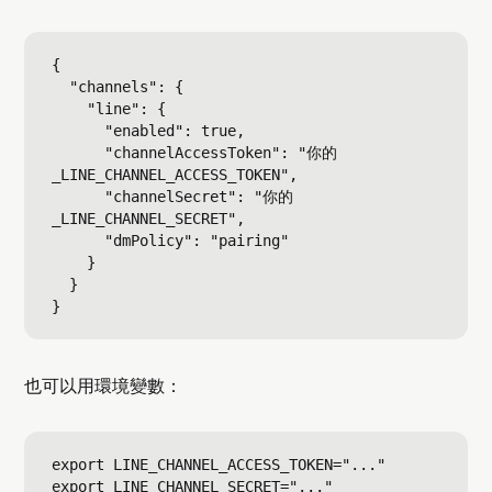
{

  "channels": {

    "line": {

      "enabled": true,

      "channelAccessToken": "你的
_LINE_CHANNEL_ACCESS_TOKEN",

      "channelSecret": "你的
_LINE_CHANNEL_SECRET",

      "dmPolicy": "pairing"

    }

  }

也可以用環境變數：
export LINE_CHANNEL_ACCESS_TOKEN="..."
