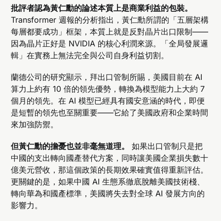
批評者認為黃仁勳的論述本質上是商業利益的包裝。
Transformer 週報的分析指出，黃仁勳所謂的「五層架構
每層都要成功」框架，本質上就是反對晶片出口限制——
因為晶片正好是 NVIDIA 的核心利潤來源。「全局發展邏
輯」在實務上無法完全與公司自身利益切割。
蘭德公司的研究顯示，拜出口管制所賜，美國目前在 AI
算力上約有 10 倍的領先優勢，轉換為模型能力上大約 7
個月的領先。在 AI 模型已經具有國安意涵的時代，即便
是短暫的領先也至關重要——它給了美國政府和企業時間
來加強防禦。
但黃仁勳的擔憂也並非毫無道理。
如果出口管制只是把
中國的支出轉向國產替代方案，同時讓美國企業損失數十
億美元營收，那這個政策的長期效果確實值得重新評估。
更關鍵的是，如果中國 AI 生態系徹底脫離美國技術棧、
轉向華為和國產標準，美國將失去對全球 AI 發展方向的
影響力。