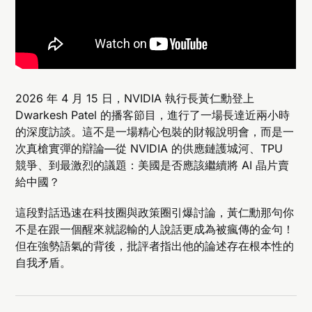
2026 年 4 月 15 日，NVIDIA 執行長黃仁勳登上
Dwarkesh Patel 的播客節目，進行了一場長達近兩小時
的深度訪談。這不是一場精心包裝的財報說明會，而是一
次真槍實彈的辯論—從 NVIDIA 的供應鏈護城河、TPU
競爭、到最激烈的議題：美國是否應該繼續將 AI 晶片賣
給中國？
這段對話迅速在科技圈與政策圈引爆討論，黃仁勳那句你
不是在跟一個醒來就認輸的人說話更成為被瘋傳的金句！
但在強勢語氣的背後，批評者指出他的論述存在根本性的
自我矛盾。