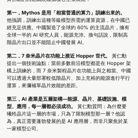
第一，Mythos 是用「相當普通的算力」訓練出來的。
他強調，訓練出這種等級模型所需的運算資源，在中國已
經充足供應。中國製造了全球約 60% 的主流晶片，擁有
全球一半的 AI 研究人員，能源充沛。換句話說，限制高
階晶片出口並不能阻止中國發展 AI。
第二，7 奈米晶片在功能上接近 Hopper 世代。
黃仁勳
提出一個技術論點：當前多數前沿模型都是在 Hopper 架
構上訓練的，而 7 奈米製程晶片在功能上與之相當。中國
可以透過大量部署較低階晶片、加上充裕的能源進行平行
運算，來彌補單晶片效能的差距。
第三，AI 產業是五層架構—能源、晶片、基礎設施、模
型、應用，每一層都必須成功。
黃仁勳質問：為什麼要
犧牲晶片這一層的市場，只為了限制模型那一層？他認
為，真正需要蓬勃發展的是 AI 應用層，而非只聚焦於某
一家模型公司。