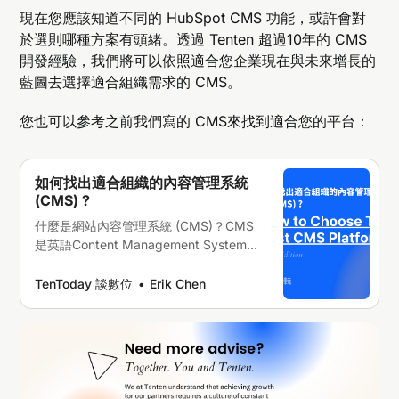
現在您應該知道不同的 HubSpot CMS 功能，或許會對
於選則哪種方案有頭緒。透過 Tenten 超過10年的 CMS
開發經驗，我們將可以依照適合您企業現在與未來增長的
藍圖去選擇適合組織需求的 CMS。
您也可以參考之前我們寫的 CMS來找到適合您的平台：
如何找出適合組織的內容管理系統
(CMS) ?
什麼是網站內容管理系統 (CMS)？CMS
是英語Content Management System的
縮寫，按英語的字面翻譯就是內容管理系
統，顧名思義，它主要是為了方便發布網
TenToday 談數位
Erik Chen
路內容而存在的網頁管理系統。通過
CMS系統中的功能可以為內容經理和活
動經理的提供服務，為編輯工作提供便
利。