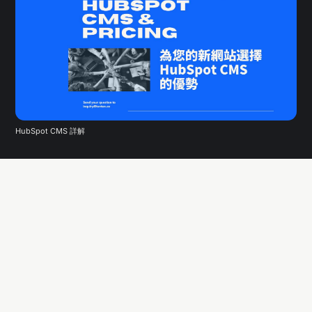
HubSpot CMS 詳解