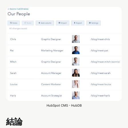
HubSpot CMS - HubDB
結論