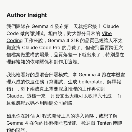
Author Insight
我們團隊在 Gemma 4 發布第二天就把它接上 Claude
Code 做內部測試。坦白說，對大部分日常的
Vibe
Coding
工作來說，Gemma 4 31B 的品質已經讓人不太
願意掏 Claude Code Pro 的月費了。但碰到需要跨五六
個檔案做重構的場景，品質落差一下就出來了，特別是在
理解複雜的依賴關係和副作用這塊。
我比較看好的是混合部署模式。拿 Gemma 4 跑在本機處
理八成的快速任務（寫測試、生成 boilerplate、解釋報
錯），剩下兩成真正需要深度推理的工作再切到
Claude。這樣一來，月費支出大概可以砍掉六七成，而
且敏感程式碼不用離開公司網路。
如果你在評估 AI 程式開發工具的導入策略，或想了解
Gemma 4 在你的技術棧裡怎麼跑，歡迎跟
Tenten 團隊
預約諮詢
。