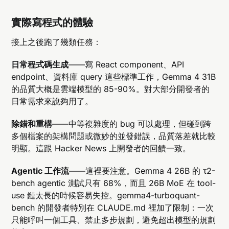
實際寫程式的體驗
接上之後跑了幾類任務：
日常程式碼生成
——寫 React component、API
endpoint、資料庫 query 這些標準工作，Gemma 4 31B
的品質大概是雲端模型的 85-90%。對大部分開發者的
日常需求來說夠用了。
除錯和重構
——中等複雜度的 bug 可以處理，但碰到跨
多個檔案的架構問題或微妙的並發錯誤，品質落差就比較
明顯。這跟 Hacker News 上開發者的回饋一致。
Agentic 工作流
——這裡要注意。Gemma 4 26B 的 τ2-
bench agentic 測試只有 68%，而且 26B MoE 在 tool-
use 鏈太長的時候容易失控。gemma4-turboquant-
bench 的開發者特別在 CLAUDE.md 裡加了限制：一次
只能呼叫一個工具、禁止多步規劃，避免超出模型的規劃