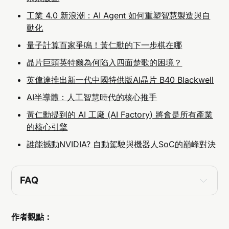
工業 4.0 新浪潮：AI Agent 如何重塑智慧製造與自
動化
量子計算百家爭鳴！黃仁勳的下一步棋在哪
晶片巨頭英特爾為何陷入四面楚歌的困境？
英偉達推出新一代中國特供版AI晶片 B40 Blackwell
AI半導體：人工智慧時代的核心推手
黃仁勳提到的 AI 工廠 (AI Factory) 將會是所有產業
的核心引擎
誰能撼動NVIDIA? 自動駕駛與機器人SoC的巔峰對決
FAQ
為什麼中國禁止騰訊和字節跳動採購 Nvidia H20 晶
片？
作者觀點：