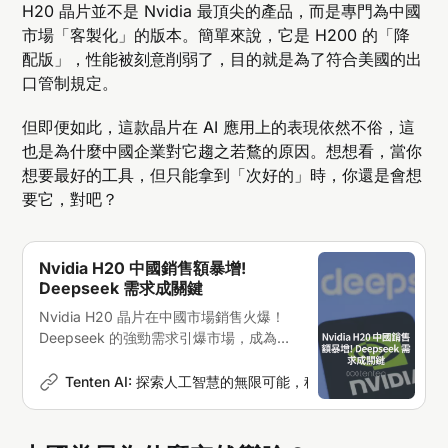
H20 晶片並不是 Nvidia 最頂尖的產品，而是專門為中國
市場「客製化」的版本。簡單來說，它是 H200 的「降
配版」，性能被刻意削弱了，目的就是為了符合美國的出
口管制規定。
但即便如此，這款晶片在 AI 應用上的表現依然不俗，這
也是為什麼中國企業對它趨之若鶩的原因。想想看，當你
想要最好的工具，但只能拿到「次好的」時，你還是會想
要它，對吧？
Nvidia H20 中國銷售額暴增!
Deepseek 需求成關鍵
Nvidia H20 晶片在中國市場銷售火爆！
Deepseek 的強勁需求引爆市場，成為推
動 H20 銷售額快速成長的引擎
Tenten AI: 探索人工智慧的無限可能，科技新聞深度解析
K