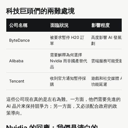
科技巨頭們的兩難處境
公司名稱
面臨狀況
影響程度
被要求暫停 H20 訂
高度影響 AI 發展計
ByteDance
單
劃
需要解釋為何選擇
Alibaba
Nvidia 而非國產替代
雲端服務可能受影響
品
收到官方通知暫停採
遊戲和社交媒體 AI
Tencent
購
功能延遲
這些公司現在真的是左右為難。一方面，他們需要先進的
AI 晶片來保持競爭力；另一方面，又必須配合政府的政
策導向。
Nvidia 的回應：我們是清白的