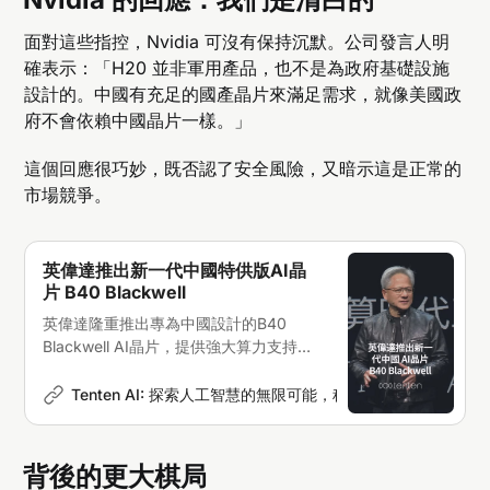
面對這些指控，Nvidia 可沒有保持沉默。公司發言人明
確表示：「H20 並非軍用產品，也不是為政府基礎設施
設計的。中國有充足的國產晶片來滿足需求，就像美國政
府不會依賴中國晶片一樣。」
這個回應很巧妙，既否認了安全風險，又暗示這是正常的
市場競爭。
英偉達推出新一代中國特供版AI晶
片 B40 Blackwell
英偉達隆重推出專為中國設計的B40
Blackwell AI晶片，提供強大算力支持，
助力中國企業加速AI技術整合
Tenten AI: 探索人工智慧的無限可能，科技新聞深度解析
A
背後的更大棋局