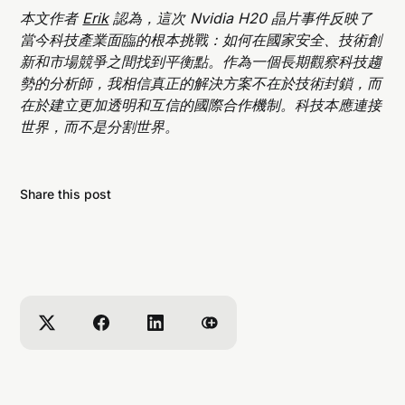
本文作者
Erik
認為，這次 Nvidia H20 晶片事件反映了
當今科技產業面臨的根本挑戰：如何在國家安全、技術創
新和市場競爭之間找到平衡點。作為一個長期觀察科技趨
Nvidia H20 晶片與頂尖 AI 晶片有什麼不同？
勢的分析師，我相信真正的解決方案不在於技術封鎖，而
在於建立更加透明和互信的國際合作機制。科技本應連接
世界，而不是分割世界。
中國是否能用國產替代品取代 Nvidia H20 晶片？
Share this post
Nvidia H20 晶片銷售禁令對中國企業有何影響？
這次事件對全球 AI 產業鏈產生怎樣的影響？
Nvidia 失去重要市場收入。