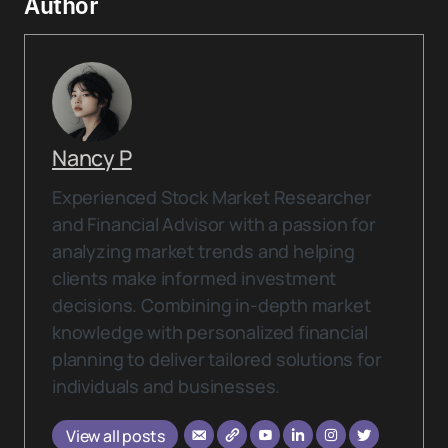
Author
Nancy P
Experienced Stock Market Researcher
and Financial Advisor with a passion for
analyzing market trends and helping
clients make informed investment
decisions. Combining in-depth market
knowledge with personalized financial
planning to deliver tailored solutions for
individuals and businesses.
View all posts