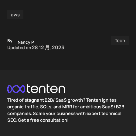
aws
Tech
By
Nancy P
28 12 月, 2023
Updated on
Tired of stagnant B2B/ SaaS growth? Tenten ignites
organic traffic, SQLs, and MRR for ambitious SaaS/ B2B
companies. Scale your business with expert technical
SEO. Get a free consultation!