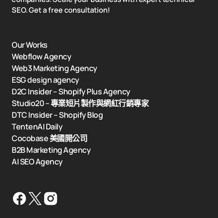
SEO. Get a free consultation!
Our Works
Webflow Agency
Web3 Marketing Agency
ESG design agency
D2C Insider – Shopify Plus Agency
Studio20 – 專業短片製作與網紅行銷專家
DTC Insider – Shopify Blog
TentenAI Daily
Cocobase 美國開公司
B2B Marketing Agency
AI SEO Agency