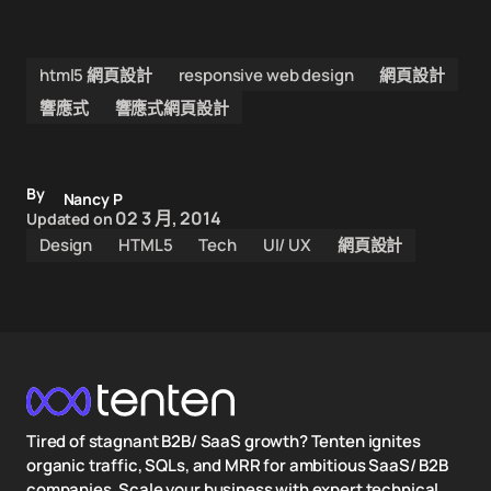
html5 網頁設計
responsive web design
網頁設計
響應式
響應式網頁設計
By
Nancy P
02 3 月, 2014
Updated on
Design
HTML5
Tech
UI/ UX
網頁設計
Tired of stagnant B2B/ SaaS growth? Tenten ignites
organic traffic, SQLs, and MRR for ambitious SaaS/ B2B
companies. Scale your business with expert technical