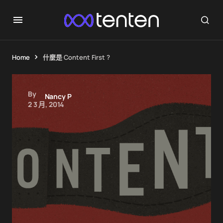
Home
什麼是 Content First ?
By
Nancy P
2 3 月, 2014