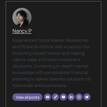
Nancy P
Experienced Stock Market Researcher
and Financial Advisor with a passion for
analyzing market trends and helping
clients make informed investment
decisions. Combining in-depth market
knowledge with personalized financial
planning to deliver tailored solutions for
individuals and businesses.
View all posts