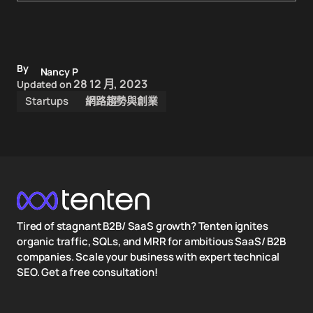
By
Nancy P
28 12 月, 2023
Updated on
Startups
網路趨勢與創業
Tired of stagnant B2B/ SaaS growth? Tenten ignites
organic traffic, SQLs, and MRR for ambitious SaaS/ B2B
companies. Scale your business with expert technical
SEO. Get a free consultation!