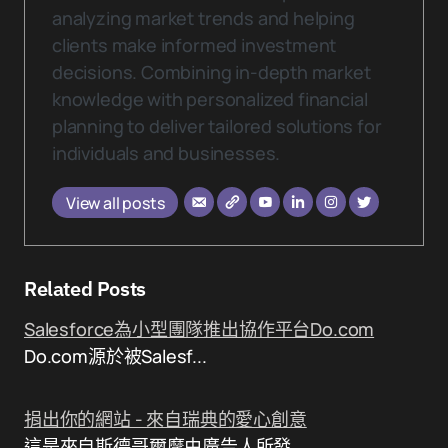
analyzing market trends and helping
clients make informed investment
decisions. Combining in-depth market
knowledge with personalized financial
planning to deliver tailored solutions for
individuals and businesses.
View all posts
Related Posts
Salesforce為小型團隊推出協作平台Do.com
Do.com源於被Salesf...
捐出你的網站 - 來自瑞典的愛心創意
這是來自斯德哥爾摩由廣告人所發...