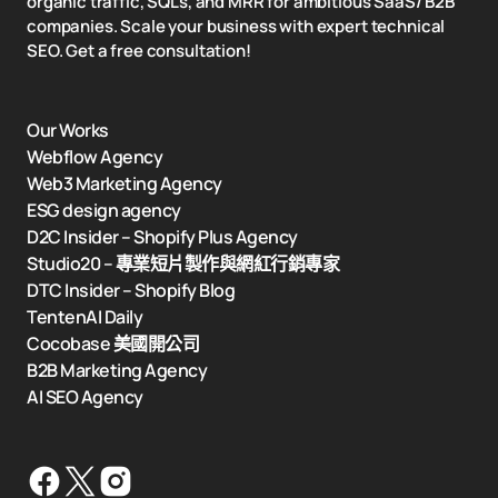
organic traffic, SQLs, and MRR for ambitious SaaS/ B2B
companies. Scale your business with expert technical
SEO. Get a free consultation!
Our Works
Webflow Agency
Web3 Marketing Agency
ESG design agency
D2C Insider – Shopify Plus Agency
Studio20 – 專業短片製作與網紅行銷專家
DTC Insider – Shopify Blog
TentenAI Daily
Cocobase 美國開公司
B2B Marketing Agency
AI SEO Agency